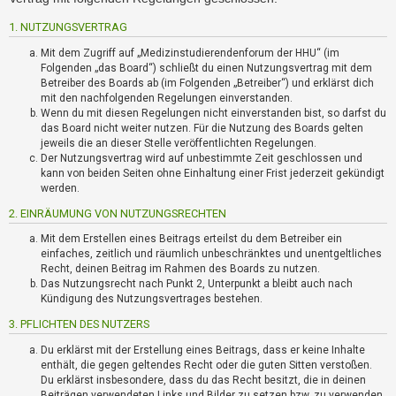
i
e
1. NUTZUNGSVERTRAG
r
e
Mit dem Zugriff auf „Medizinstudierendenforum der HHU“ (im
n
Folgenden „das Board“) schließt du einen Nutzungsvertrag mit dem
Betreiber des Boards ab (im Folgenden „Betreiber“) und erklärst dich
mit den nachfolgenden Regelungen einverstanden.
Wenn du mit diesen Regelungen nicht einverstanden bist, so darfst du
P
das Board nicht weiter nutzen. Für die Nutzung des Boards gelten
R
jeweils die an dieser Stelle veröffentlichten Regelungen.
O
Der Nutzungsvertrag wird auf unbestimmte Zeit geschlossen und
B
kann von beiden Seiten ohne Einhaltung einer Frist jederzeit gekündigt
L
werden.
E
2. EINRÄUMUNG VON NUTZUNGSRECHTEN
M
E
Mit dem Erstellen eines Beitrags erteilst du dem Betreiber ein
B
einfaches, zeitlich und räumlich unbeschränktes und unentgeltliches
Recht, deinen Beitrag im Rahmen des Boards zu nutzen.
E
Das Nutzungsrecht nach Punkt 2, Unterpunkt a bleibt auch nach
I
Kündigung des Nutzungsvertrages bestehen.
M
L
3. PFLICHTEN DES NUTZERS
O
Du erklärst mit der Erstellung eines Beitrags, dass er keine Inhalte
G
enthält, die gegen geltendes Recht oder die guten Sitten verstoßen.
I
Du erklärst insbesondere, dass du das Recht besitzt, die in deinen
N
Beiträgen verwendeten Links und Bilder zu setzen bzw. zu verwenden.