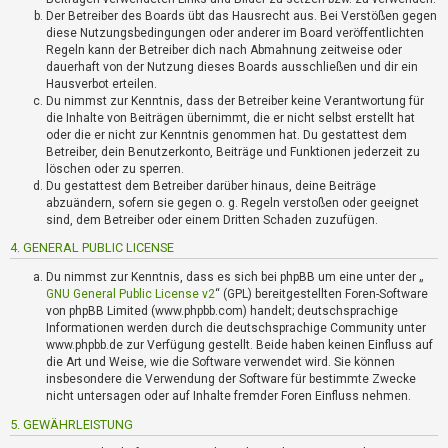
?
Der Betreiber des Boards übt das Hausrecht aus. Bei Verstößen gegen
diese Nutzungsbedingungen oder anderer im Board veröffentlichten
Regeln kann der Betreiber dich nach Abmahnung zeitweise oder
dauerhaft von der Nutzung dieses Boards ausschließen und dir ein
H
Hausverbot erteilen.
i
Du nimmst zur Kenntnis, dass der Betreiber keine Verantwortung für
l
die Inhalte von Beiträgen übernimmt, die er nicht selbst erstellt hat
f
oder die er nicht zur Kenntnis genommen hat. Du gestattest dem
e
Betreiber, dein Benutzerkonto, Beiträge und Funktionen jederzeit zu
u
löschen oder zu sperren.
n
Du gestattest dem Betreiber darüber hinaus, deine Beiträge
d
abzuändern, sofern sie gegen o. g. Regeln verstoßen oder geeignet
sind, dem Betreiber oder einem Dritten Schaden zuzufügen.
F
A
4. GENERAL PUBLIC LICENSE
Q
Du nimmst zur Kenntnis, dass es sich bei phpBB um eine unter der „
GNU General Public License v2
“ (GPL) bereitgestellten Foren-Software
von phpBB Limited (www.phpbb.com) handelt; deutschsprachige
Informationen werden durch die deutschsprachige Community unter
www.phpbb.de zur Verfügung gestellt. Beide haben keinen Einfluss auf
die Art und Weise, wie die Software verwendet wird. Sie können
insbesondere die Verwendung der Software für bestimmte Zwecke
nicht untersagen oder auf Inhalte fremder Foren Einfluss nehmen.
5. GEWÄHRLEISTUNG