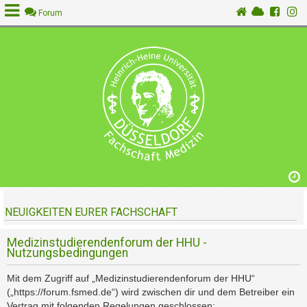
Forum
A
n
m
e
l
d
e
n
NEUIGKEITEN EURER FACHSCHAFT
R
e
g
Medizinstudierendenforum der HHU -
Nutzungsbedingungen
i
s
Mit dem Zugriff auf „Medizinstudierendenforum der HHU“
t
(„https://forum.fsmed.de“) wird zwischen dir und dem Betreiber ein
r
Vertrag mit folgenden Regelungen geschlossen: