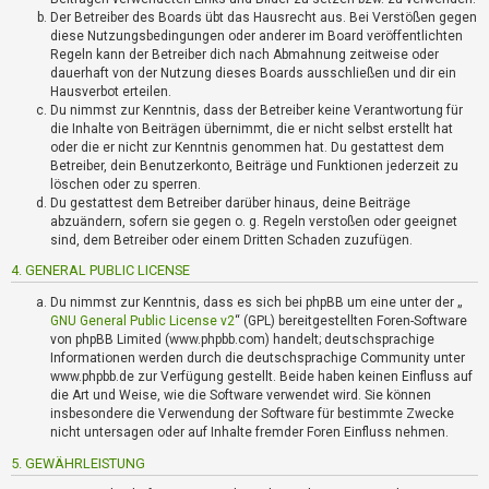
?
Der Betreiber des Boards übt das Hausrecht aus. Bei Verstößen gegen
diese Nutzungsbedingungen oder anderer im Board veröffentlichten
Regeln kann der Betreiber dich nach Abmahnung zeitweise oder
dauerhaft von der Nutzung dieses Boards ausschließen und dir ein
H
Hausverbot erteilen.
i
Du nimmst zur Kenntnis, dass der Betreiber keine Verantwortung für
l
die Inhalte von Beiträgen übernimmt, die er nicht selbst erstellt hat
f
oder die er nicht zur Kenntnis genommen hat. Du gestattest dem
e
Betreiber, dein Benutzerkonto, Beiträge und Funktionen jederzeit zu
u
löschen oder zu sperren.
n
Du gestattest dem Betreiber darüber hinaus, deine Beiträge
d
abzuändern, sofern sie gegen o. g. Regeln verstoßen oder geeignet
sind, dem Betreiber oder einem Dritten Schaden zuzufügen.
F
A
4. GENERAL PUBLIC LICENSE
Q
Du nimmst zur Kenntnis, dass es sich bei phpBB um eine unter der „
GNU General Public License v2
“ (GPL) bereitgestellten Foren-Software
von phpBB Limited (www.phpbb.com) handelt; deutschsprachige
Informationen werden durch die deutschsprachige Community unter
www.phpbb.de zur Verfügung gestellt. Beide haben keinen Einfluss auf
die Art und Weise, wie die Software verwendet wird. Sie können
insbesondere die Verwendung der Software für bestimmte Zwecke
nicht untersagen oder auf Inhalte fremder Foren Einfluss nehmen.
5. GEWÄHRLEISTUNG