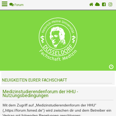
Forum
A
n
m
e
l
d
e
n
NEUIGKEITEN EURER FACHSCHAFT
R
e
g
Medizinstudierendenforum der HHU -
Nutzungsbedingungen
i
s
Mit dem Zugriff auf „Medizinstudierendenforum der HHU“
t
(„https://forum.fsmed.de“) wird zwischen dir und dem Betreiber ein
r
Vertrag mit folgenden Regelungen geschlossen: