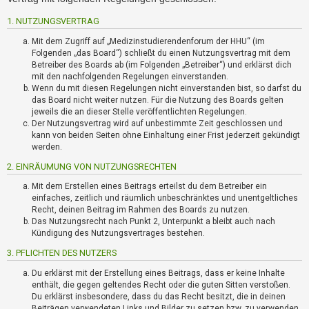
i
e
1. NUTZUNGSVERTRAG
r
e
Mit dem Zugriff auf „Medizinstudierendenforum der HHU“ (im
n
Folgenden „das Board“) schließt du einen Nutzungsvertrag mit dem
Betreiber des Boards ab (im Folgenden „Betreiber“) und erklärst dich
mit den nachfolgenden Regelungen einverstanden.
Wenn du mit diesen Regelungen nicht einverstanden bist, so darfst du
P
das Board nicht weiter nutzen. Für die Nutzung des Boards gelten
R
jeweils die an dieser Stelle veröffentlichten Regelungen.
O
Der Nutzungsvertrag wird auf unbestimmte Zeit geschlossen und
B
kann von beiden Seiten ohne Einhaltung einer Frist jederzeit gekündigt
L
werden.
E
2. EINRÄUMUNG VON NUTZUNGSRECHTEN
M
E
Mit dem Erstellen eines Beitrags erteilst du dem Betreiber ein
B
einfaches, zeitlich und räumlich unbeschränktes und unentgeltliches
Recht, deinen Beitrag im Rahmen des Boards zu nutzen.
E
Das Nutzungsrecht nach Punkt 2, Unterpunkt a bleibt auch nach
I
Kündigung des Nutzungsvertrages bestehen.
M
L
3. PFLICHTEN DES NUTZERS
O
Du erklärst mit der Erstellung eines Beitrags, dass er keine Inhalte
G
enthält, die gegen geltendes Recht oder die guten Sitten verstoßen.
I
Du erklärst insbesondere, dass du das Recht besitzt, die in deinen
N
Beiträgen verwendeten Links und Bilder zu setzen bzw. zu verwenden.