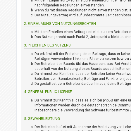
i
Mit dem Zugriff auf „Medizinstudierendenforum der HHU“ (i
e
nachfolgenden Regelungen einverstanden.
Wenn du mit diesen Regelungen nicht einverstanden bist, so
r
Der Nutzungsvertrag wird auf unbestimmte Zeit geschlossen
e
n
2. EINRÄUMUNG VON NUTZUNGSRECHTEN
Mit dem Erstellen eines Beitrags erteilst du dem Betreibe
Das Nutzungsrecht nach Punkt 2, Unterpunkt a bleibt auc
P
R
3. PFLICHTEN DES NUTZERS
O
Du erklärst mit der Erstellung eines Beitrags, dass er keine
B
Beiträgen verwendeten Links und Bilder zu setzen bzw. zu
L
Der Betreiber des Boards übt das Hausrecht aus. Bei Vers
E
dauerhaft von der Nutzung dieses Boards ausschließen und 
M
Du nimmst zur Kenntnis, dass der Betreiber keine Verantwor
E
Betreiber, dein Benutzerkonto, Beiträge und Funktionen jed
Du gestattest dem Betreiber darüber hinaus, deine Beiträg
B
E
4. GENERAL PUBLIC LICENSE
I
M
Du nimmst zur Kenntnis, dass es sich bei phpBB um eine un
Informationen werden durch die deutschsprachige Community
L
insbesondere die Verwendung der Software für bestimmte Z
O
G
5. GEWÄHRLEISTUNG
I
Der Betreiber haftet mit Ausnahme der Verletzung von Leben
N