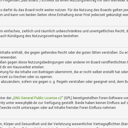
m Folgenden „das Board“) schließt du einen Nutzungsvertrag mit dem Betreiber de
 darfst du das Board nicht weiter nutzen. Für die Nutzung des Boards gelten jewe
 und kann von beiden Seiten ohne Einhaltung einer Frist jederzeit gekündigt we
r ein einfaches, zeitlich und räumlich unbeschränktes und unentgeltliches Recht
h nach Kündigung des Nutzungsvertrages bestehen.
 Inhalte enthält, die gegen geltendes Recht oder die guten Sitten verstoßen. Du e
 verwenden.
tößen gegen diese Nutzungsbedingungen oder anderer im Board veröffentlichten
dir ein Hausverbot erteilen.
tung für die Inhalte von Beiträgen übernimmt, die er nicht selbst erstellt hat o
erzeit zu löschen oder zu sperren.
e abzuändern, sofern sie gegen o. g. Regeln verstoßen oder geeignet sind, dem B
ter der „
GNU General Public License v2
“ (GPL) bereitgestellten Foren-Software 
 unter www.phpbb.de zur Verfügung gestellt. Beide haben keinen Einfluss auf di
wecke nicht untersagen oder auf Inhalte fremder Foren Einfluss nehmen.
, Körper und Gesundheit und der Verletzung wesentlicher Vertragspflichten (Kardi