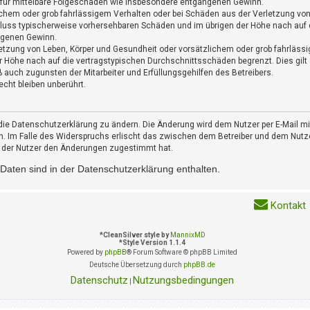
h für mittelbare Folgeschäden wie insbesondere entgangenen Gewinn.
ichem oder grob fahrlässigem Verhalten oder bei Schäden aus der Verletzung vo
schluss typischerweise vorhersehbaren Schäden und im übrigen der Höhe nach auf 
ngenen Gewinn.
etzung von Leben, Körper und Gesundheit oder vorsätzlichem oder grob fahrlässi
 Höhe nach auf die vertragstypischen Durchschnittsschäden begrenzt. Dies gilt
 auch zugunsten der Mitarbeiter und Erfüllungsgehilfen des Betreibers.
cht bleiben unberührt.
die Datenschutzerklärung zu ändern. Die Änderung wird dem Nutzer per E-Mail mit
n. Im Falle des Widerspruchs erlischt das zwischen dem Betreiber und dem Nutze
n der Nutzer den Änderungen zugestimmt hat.
aten sind in der Datenschutzerklärung enthalten.
Kontakt
*
CleanSilver style by
MannixMD
*
Style Version 1.1.4
Powered by
phpBB
® Forum Software © phpBB Limited
Deutsche Übersetzung durch
phpBB.de
Datenschutz
Nutzungsbedingungen
|