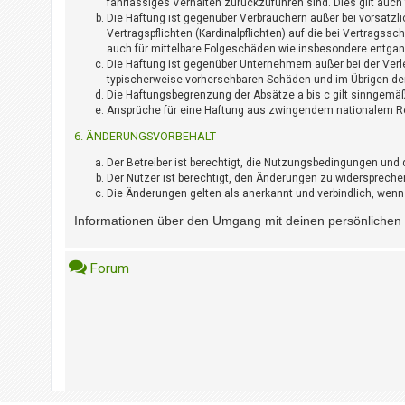
fahrlässiges Verhalten zurückzuführen sind. Dies gilt auc
?
Die Haftung ist gegenüber Verbrauchern außer bei vorsätzl
Vertragspflichten (Kardinalpflichten) auf die bei Vertrags
auch für mittelbare Folgeschäden wie insbesondere entga
H
Die Haftung ist gegenüber Unternehmern außer bei der Verl
i
typischerweise vorhersehbaren Schäden und im Übrigen der
Die Haftungsbegrenzung der Absätze a bis c gilt sinngemäß
l
Ansprüche für eine Haftung aus zwingendem nationalem Re
f
e
6. ÄNDERUNGSVORBEHALT
u
Der Betreiber ist berechtigt, die Nutzungsbedingungen und 
n
Der Nutzer ist berechtigt, den Änderungen zu widerspreche
d
Die Änderungen gelten als anerkannt und verbindlich, wen
F
A
Informationen über den Umgang mit deinen persönlichen D
Q
Forum