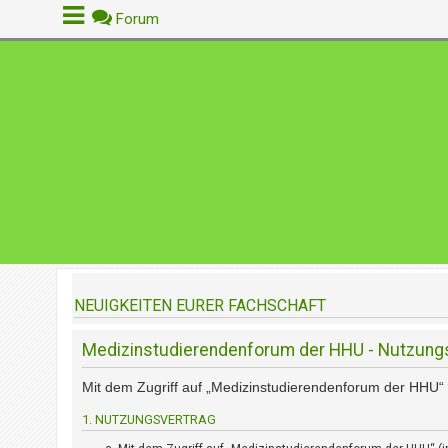
Forum
A
n
m
e
l
d
e
n
NEUIGKEITEN EURER FACHSCHAFT
R
e
Medizinstudierendenforum der HHU - Nutzun
g
i
Mit dem Zugriff auf „Medizinstudierendenforum der HHU“ 
s
t
1. NUTZUNGSVERTRAG
r