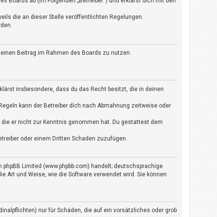
s Boards ab (im Folgenden „Betreiber“) und erklärst dich mit den
ils die an dieser Stelle veröffentlichten Regelungen.
rden.
, deinen Beitrag im Rahmen des Boards zu nutzen.
rklärst insbesondere, dass du das Recht besitzt, die in deinen
 Regeln kann der Betreiber dich nach Abmahnung zeitweise oder
der die er nicht zur Kenntnis genommen hat. Du gestattest dem
etreiber oder einem Dritten Schaden zuzufügen.
von phpBB Limited (www.phpbb.com) handelt; deutschsprachige
e Art und Weise, wie die Software verwendet wird. Sie können
nalpflichten) nur für Schäden, die auf ein vorsätzliches oder grob