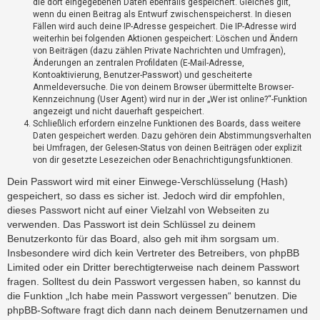
die dort eingegebenen Daten ebenfalls gespeichert. Gleiches gilt,
?
wenn du einen Beitrag als Entwurf zwischenspeicherst. In diesen
Fällen wird auch deine IP-Adresse gespeichert. Die IP-Adresse wird
weiterhin bei folgenden Aktionen gespeichert: Löschen und Ändern
H
von Beiträgen (dazu zählen Private Nachrichten und Umfragen),
Änderungen an zentralen Profildaten (E-Mail-Adresse,
i
Kontoaktivierung, Benutzer-Passwort) und gescheiterte
l
Anmeldeversuche. Die von deinem Browser übermittelte Browser-
f
Kennzeichnung (User Agent) wird nur in der „Wer ist online?“-Funktion
e
angezeigt und nicht dauerhaft gespeichert.
u
Schließlich erfordern einzelne Funktionen des Boards, dass weitere
n
Daten gespeichert werden. Dazu gehören dein Abstimmungsverhalten
d
bei Umfragen, der Gelesen-Status von deinen Beiträgen oder explizit
F
von dir gesetzte Lesezeichen oder Benachrichtigungsfunktionen.
A
Dein Passwort wird mit einer Einwege-Verschlüsselung (Hash)
Q
gespeichert, so dass es sicher ist. Jedoch wird dir empfohlen,
dieses Passwort nicht auf einer Vielzahl von Webseiten zu
verwenden. Das Passwort ist dein Schlüssel zu deinem
Benutzerkonto für das Board, also geh mit ihm sorgsam um.
Insbesondere wird dich kein Vertreter des Betreibers, von phpBB
Limited oder ein Dritter berechtigterweise nach deinem Passwort
fragen. Solltest du dein Passwort vergessen haben, so kannst du
die Funktion „Ich habe mein Passwort vergessen“ benutzen. Die
phpBB-Software fragt dich dann nach deinem Benutzernamen und