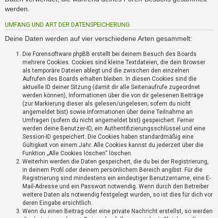
i
werden.
e
r
UMFANG UND ART DER DATENSPEICHERUNG
e
n
Deine Daten werden auf vier verschiedene Arten gesammelt:
Die Forensoftware phpBB erstellt bei deinem Besuch des Boards
mehrere Cookies. Cookies sind kleine Textdateien, die dein Browser
P
als temporäre Dateien ablegt und die zwischen den einzelnen
R
Aufrufen des Boards erhalten bleiben. In diesen Cookies sind die
O
aktuelle ID deiner Sitzung (damit dir alle Seitenaufrufe zugeordnet
B
werden können), Informationen über die von dir gelesenen Beiträge
L
(zur Markierung dieser als gelesen/ungelesen; sofern du nicht
E
angemeldet bist) sowie Informationen über deine Teilnahme an
Umfragen (sofern du nicht angemeldet bist) gespeichert. Ferner
M
werden deine Benutzer-ID, ein Authentifizierungsschlüssel und eine
E
Session-ID gespeichert. Die Cookies haben standardmäßig eine
B
Gültigkeit von einem Jahr. Alle Cookies kannst du jederzeit über die
E
Funktion „Alle Cookies löschen“ löschen.
I
Weiterhin werden die Daten gespeichert, die du bei der Registrierung,
M
in deinem Profil oder deinem persönlichem Bereich angibst. Für die
L
Registrierung sind mindestens ein eindeutiger Benutzername, eine E-
O
Mail-Adresse und ein Passwort notwendig. Wenn durch den Betreiber
weitere Daten als notwendig festgelegt wurden, so ist dies für dich vor
G
deren Eingabe ersichtlich.
I
Wenn du einen Beitrag oder eine private Nachricht erstellst, so werden
N