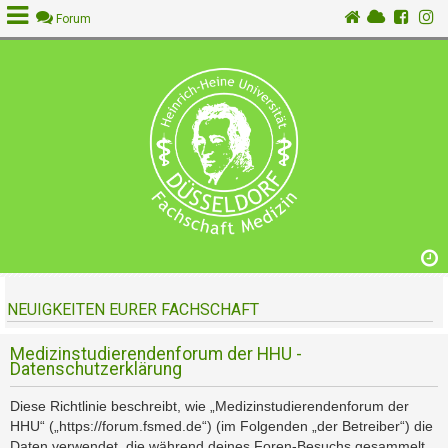
Forum
A
n
m
e
l
d
e
n
NEUIGKEITEN EURER FACHSCHAFT
R
e
g
Medizinstudierendenforum der HHU -
Datenschutzerklärung
i
s
Diese Richtlinie beschreibt, wie „Medizinstudierendenforum der
t
HHU“ („https://forum.fsmed.de“) (im Folgenden „der Betreiber“) die
r
Daten verwendet, die während deines Foren-Besuchs gesammelt