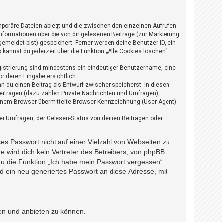
mporäre Dateien ablegt und die zwischen den einzelnen Aufrufen
 Informationen über die von dir gelesenen Beiträge (zur Markierung
emeldet bist) gespeichert. Ferner werden deine Benutzer-ID, ein
kannst du jederzeit über die Funktion „Alle Cookies löschen“
egistrierung sind mindestens ein eindeutiger Benutzername, eine
r deren Eingabe ersichtlich.
enn du einen Beitrag als Entwurf zwischenspeicherst. In diesen
Beiträgen (dazu zählen Private Nachrichten und Umfragen),
einem Browser übermittelte Browser-Kennzeichnung (User Agent)
ei Umfragen, der Gelesen-Status von deinen Beiträgen oder
ses Passwort nicht auf einer Vielzahl von Webseiten zu
 wird dich kein Vertreter des Betreibers, von phpBB
 du die Funktion „Ich habe mein Passwort vergessen“
 ein neu generiertes Passwort an diese Adresse, mit
ben und anbieten zu können.