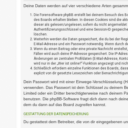
i
e
Deine Daten werden auf vier verschiedene Arten gesamme
r
Die Forensoftware phpBB erstellt bei deinem Besuch des Bo
e
des Boards erhalten bleiben. In diesen Cookies sind die akt
n
dieser als gelesen/ungelesen; sofern du nicht angemeldet 
Authentifizierungsschlüssel und eine Session-ID gespeicher
löschen.
P
Weiterhin werden die Daten gespeichert, die du bei der Reg
R
E-Mail-Adresse und ein Passwort notwendig. Wenn durch den 
Wenn du einen Beitrag oder eine private Nachricht erstells
O
Fällen wird auch deine IP-Adresse gespeichert. Die IP-Adr
B
Änderungen an zentralen Profildaten (E-Mail-Adresse, Kon
L
wird nur in der „Wer ist online?“-Funktion angezeigt und nic
E
Schließlich erfordern einzelne Funktionen des Boards, da
M
explizit von dir gesetzte Lesezeichen oder Benachrichtigu
E
Dein Passwort wird mit einer Einwege-Verschlüsselung (Ha
B
verwenden. Das Passwort ist dein Schlüssel zu deinem Be
E
I
Limited oder ein Dritter berechtigterweise nach deinem P
M
benutzen. Die phpBB-Software fragt dich dann nach dein
L
dem du dann auf das Board zugreifen kannst.
O
GESTATTUNG DER DATENSPEICHERUNG
G
I
Du gestattest dem Betreiber, die von dir eingegebenen u
N