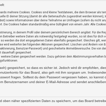
lt:
ards mehrere Cookies. Cookies sind kleine Textdateien, die dein Browser als te
uelle ID deiner Sitzung (damit dir alle Seitenaufrufe zugeordnet werden können),
bist) sowie Informationen über deine Teilnahme an Umfragen (sofern du nicht ang
t. Die Cookies haben standardmäßig eine Gültigkeit von einem Jahr. Alle Cookies 
istrierung, in deinem Profil oder deinem persönlichem Bereich angibst. Für die R
Betreiber weitere Daten als notwendig festgelegt wurden, so ist dies für dich vo
t, so werden die dort eingegebenen Daten ebenfalls gespeichert. Gleiches gilt, w
esse wird weiterhin bei folgenden Aktionen gespeichert: Löschen und Ändern von 
toaktivierung, Benutzer-Passwort) und gescheiterte Anmeldeversuche. Die von d
ht dauerhaft gespeichert.
ss weitere Daten gespeichert werden. Dazu gehören dein Abstimmungsverhalten b
ngsfunktionen.
sh) gespeichert, so dass es sicher ist. Jedoch wird dir empfohlen, die
nutzerkonto für das Board, also geh mit ihm sorgsam um. Insbesondere
asswort fragen. Solltest du dein Passwort vergessen haben, so kannst
em Benutzernamen und deiner E-Mail-Adresse und sendet anschließend
nd oben näher spezifizierten Daten zu speichern, um das Board betrei