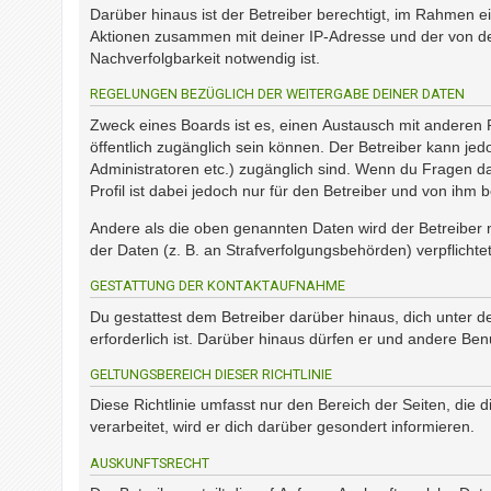
?
Darüber hinaus ist der Betreiber berechtigt, im Rahmen e
Aktionen zusammen mit deiner IP-Adresse und der von de
Nachverfolgbarkeit notwendig ist.
H
REGELUNGEN BEZÜGLICH DER WEITERGABE DEINER DATEN
i
l
Zweck eines Boards ist es, einen Austausch mit anderen Pe
f
öffentlich zugänglich sein können. Der Betreiber kann jed
e
Administratoren etc.) zugänglich sind. Wenn du Fragen d
u
Profil ist dabei jedoch nur für den Betreiber und von ihm
n
d
Andere als die oben genannten Daten wird der Betreiber n
F
der Daten (z. B. an Strafverfolgungsbehörden) verpflichtet
A
Q
GESTATTUNG DER KONTAKTAUFNAHME
Du gestattest dem Betreiber darüber hinaus, dich unter d
erforderlich ist. Darüber hinaus dürfen er und andere Ben
GELTUNGSBEREICH DIESER RICHTLINIE
Diese Richtlinie umfasst nur den Bereich der Seiten, di
verarbeitet, wird er dich darüber gesondert informieren.
AUSKUNFTSRECHT