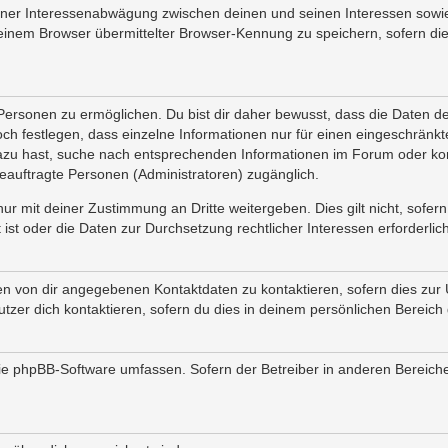
iner Interessenabwägung zwischen deinen und seinen Interessen sowie 
inem Browser übermittelter Browser-Kennung zu speichern, sofern die
rsonen zu ermöglichen. Du bist dir daher bewusst, dass die Daten deine
och festlegen, dass einzelne Informationen nur für einen eingeschränkte
azu hast, suche nach entsprechenden Informationen im Forum oder kon
 beauftragte Personen (Administratoren) zugänglich.
ur mit deiner Zustimmung an Dritte weitergeben. Dies gilt nicht, sofe
 ist oder die Daten zur Durchsetzung rechtlicher Interessen erforderlich
en von dir angegebenen Kontaktdaten zu kontaktieren, sofern dies zur 
utzer dich kontaktieren, sofern du dies in deinem persönlichen Bereich 
e die phpBB-Software umfassen. Sofern der Betreiber in anderen Berei