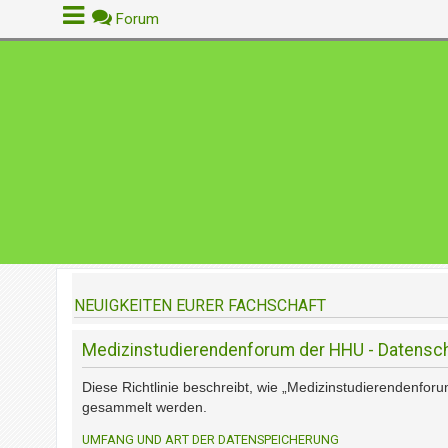
Forum
A
n
m
e
l
d
e
n
NEUIGKEITEN EURER FACHSCHAFT
R
e
Medizinstudierendenforum der HHU - Datensch
g
i
Diese Richtlinie beschreibt, wie „Medizinstudierendenfo
s
gesammelt werden.
t
r
UMFANG UND ART DER DATENSPEICHERUNG