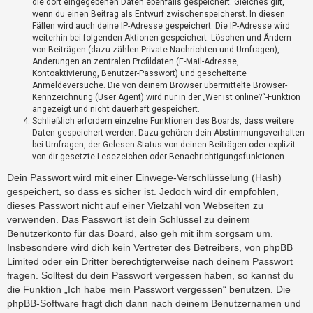
die dort eingegebenen Daten ebenfalls gespeichert. Gleiches gilt,
?
wenn du einen Beitrag als Entwurf zwischenspeicherst. In diesen
Fällen wird auch deine IP-Adresse gespeichert. Die IP-Adresse wird
weiterhin bei folgenden Aktionen gespeichert: Löschen und Ändern
H
von Beiträgen (dazu zählen Private Nachrichten und Umfragen),
Änderungen an zentralen Profildaten (E-Mail-Adresse,
i
Kontoaktivierung, Benutzer-Passwort) und gescheiterte
l
Anmeldeversuche. Die von deinem Browser übermittelte Browser-
f
Kennzeichnung (User Agent) wird nur in der „Wer ist online?“-Funktion
e
angezeigt und nicht dauerhaft gespeichert.
u
Schließlich erfordern einzelne Funktionen des Boards, dass weitere
n
Daten gespeichert werden. Dazu gehören dein Abstimmungsverhalten
d
bei Umfragen, der Gelesen-Status von deinen Beiträgen oder explizit
F
von dir gesetzte Lesezeichen oder Benachrichtigungsfunktionen.
A
Dein Passwort wird mit einer Einwege-Verschlüsselung (Hash)
Q
gespeichert, so dass es sicher ist. Jedoch wird dir empfohlen,
dieses Passwort nicht auf einer Vielzahl von Webseiten zu
verwenden. Das Passwort ist dein Schlüssel zu deinem
Benutzerkonto für das Board, also geh mit ihm sorgsam um.
Insbesondere wird dich kein Vertreter des Betreibers, von phpBB
Limited oder ein Dritter berechtigterweise nach deinem Passwort
fragen. Solltest du dein Passwort vergessen haben, so kannst du
die Funktion „Ich habe mein Passwort vergessen“ benutzen. Die
phpBB-Software fragt dich dann nach deinem Benutzernamen und