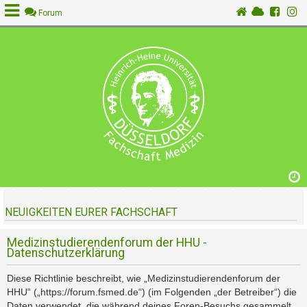
Forum
A
n
m
e
l
d
e
n
NEUIGKEITEN EURER FACHSCHAFT
R
e
g
Medizinstudierendenforum der HHU -
Datenschutzerklärung
i
s
Diese Richtlinie beschreibt, wie „Medizinstudierendenforum der
t
HHU“ („https://forum.fsmed.de“) (im Folgenden „der Betreiber“) die
r
Daten verwendet, die während deines Foren-Besuchs gesammelt