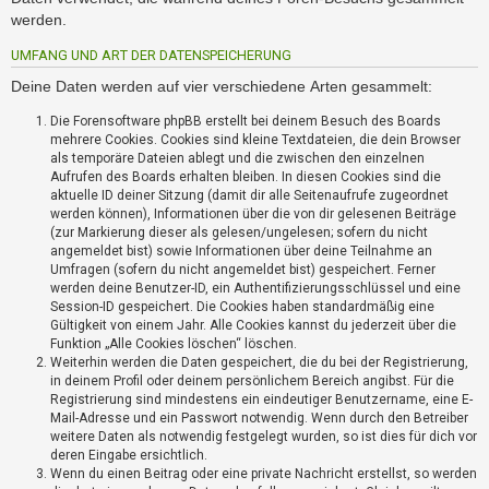
i
werden.
e
r
UMFANG UND ART DER DATENSPEICHERUNG
e
n
Deine Daten werden auf vier verschiedene Arten gesammelt:
Die Forensoftware phpBB erstellt bei deinem Besuch des Boards
mehrere Cookies. Cookies sind kleine Textdateien, die dein Browser
P
als temporäre Dateien ablegt und die zwischen den einzelnen
R
Aufrufen des Boards erhalten bleiben. In diesen Cookies sind die
O
aktuelle ID deiner Sitzung (damit dir alle Seitenaufrufe zugeordnet
B
werden können), Informationen über die von dir gelesenen Beiträge
L
(zur Markierung dieser als gelesen/ungelesen; sofern du nicht
E
angemeldet bist) sowie Informationen über deine Teilnahme an
Umfragen (sofern du nicht angemeldet bist) gespeichert. Ferner
M
werden deine Benutzer-ID, ein Authentifizierungsschlüssel und eine
E
Session-ID gespeichert. Die Cookies haben standardmäßig eine
B
Gültigkeit von einem Jahr. Alle Cookies kannst du jederzeit über die
E
Funktion „Alle Cookies löschen“ löschen.
I
Weiterhin werden die Daten gespeichert, die du bei der Registrierung,
M
in deinem Profil oder deinem persönlichem Bereich angibst. Für die
L
Registrierung sind mindestens ein eindeutiger Benutzername, eine E-
O
Mail-Adresse und ein Passwort notwendig. Wenn durch den Betreiber
weitere Daten als notwendig festgelegt wurden, so ist dies für dich vor
G
deren Eingabe ersichtlich.
I
Wenn du einen Beitrag oder eine private Nachricht erstellst, so werden
N