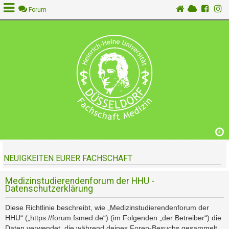
Forum
A
n
m
e
l
d
e
n
NEUIGKEITEN EURER FACHSCHAFT
R
e
g
Medizinstudierendenforum der HHU -
Datenschutzerklärung
i
s
Diese Richtlinie beschreibt, wie „Medizinstudierendenforum der
t
HHU“ („https://forum.fsmed.de“) (im Folgenden „der Betreiber“) die
r
Daten verwendet, die während deines Foren-Besuchs gesammelt