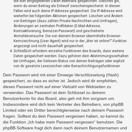
die dort eingegebenen Daten ebenfalls gespeichert. Gleiches gilt,
?
wenn du einen Beitrag als Entwurf zwischenspeicherst. In diesen
Fällen wird auch deine IP-Adresse gespeichert. Die IP-Adresse wird
weiterhin bei folgenden Aktionen gespeichert: Löschen und Ändern
H
von Beiträgen (dazu zählen Private Nachrichten und Umfragen),
Änderungen an zentralen Profildaten (E-Mail-Adresse,
i
Kontoaktivierung, Benutzer-Passwort) und gescheiterte
l
Anmeldeversuche. Die von deinem Browser übermittelte Browser-
f
Kennzeichnung (User Agent) wird nur in der „Wer ist online?“-Funktion
e
angezeigt und nicht dauerhaft gespeichert.
u
Schließlich erfordern einzelne Funktionen des Boards, dass weitere
n
Daten gespeichert werden. Dazu gehören dein Abstimmungsverhalten
d
bei Umfragen, der Gelesen-Status von deinen Beiträgen oder explizit
F
von dir gesetzte Lesezeichen oder Benachrichtigungsfunktionen.
A
Dein Passwort wird mit einer Einwege-Verschlüsselung (Hash)
Q
gespeichert, so dass es sicher ist. Jedoch wird dir empfohlen,
dieses Passwort nicht auf einer Vielzahl von Webseiten zu
verwenden. Das Passwort ist dein Schlüssel zu deinem
Benutzerkonto für das Board, also geh mit ihm sorgsam um.
Insbesondere wird dich kein Vertreter des Betreibers, von phpBB
Limited oder ein Dritter berechtigterweise nach deinem Passwort
fragen. Solltest du dein Passwort vergessen haben, so kannst du
die Funktion „Ich habe mein Passwort vergessen“ benutzen. Die
phpBB-Software fragt dich dann nach deinem Benutzernamen und