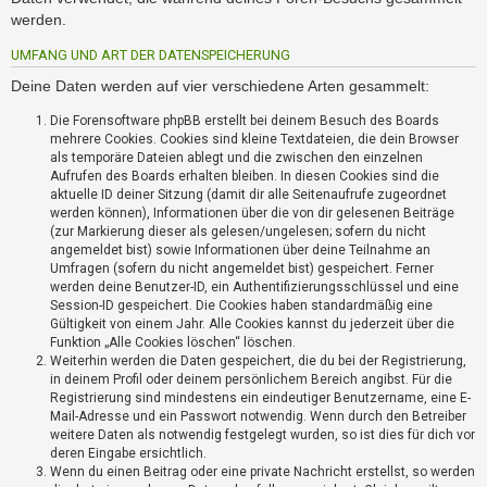
i
werden.
e
r
UMFANG UND ART DER DATENSPEICHERUNG
e
n
Deine Daten werden auf vier verschiedene Arten gesammelt:
Die Forensoftware phpBB erstellt bei deinem Besuch des Boards
mehrere Cookies. Cookies sind kleine Textdateien, die dein Browser
P
als temporäre Dateien ablegt und die zwischen den einzelnen
R
Aufrufen des Boards erhalten bleiben. In diesen Cookies sind die
O
aktuelle ID deiner Sitzung (damit dir alle Seitenaufrufe zugeordnet
B
werden können), Informationen über die von dir gelesenen Beiträge
L
(zur Markierung dieser als gelesen/ungelesen; sofern du nicht
E
angemeldet bist) sowie Informationen über deine Teilnahme an
Umfragen (sofern du nicht angemeldet bist) gespeichert. Ferner
M
werden deine Benutzer-ID, ein Authentifizierungsschlüssel und eine
E
Session-ID gespeichert. Die Cookies haben standardmäßig eine
B
Gültigkeit von einem Jahr. Alle Cookies kannst du jederzeit über die
E
Funktion „Alle Cookies löschen“ löschen.
I
Weiterhin werden die Daten gespeichert, die du bei der Registrierung,
M
in deinem Profil oder deinem persönlichem Bereich angibst. Für die
L
Registrierung sind mindestens ein eindeutiger Benutzername, eine E-
O
Mail-Adresse und ein Passwort notwendig. Wenn durch den Betreiber
weitere Daten als notwendig festgelegt wurden, so ist dies für dich vor
G
deren Eingabe ersichtlich.
I
Wenn du einen Beitrag oder eine private Nachricht erstellst, so werden
N