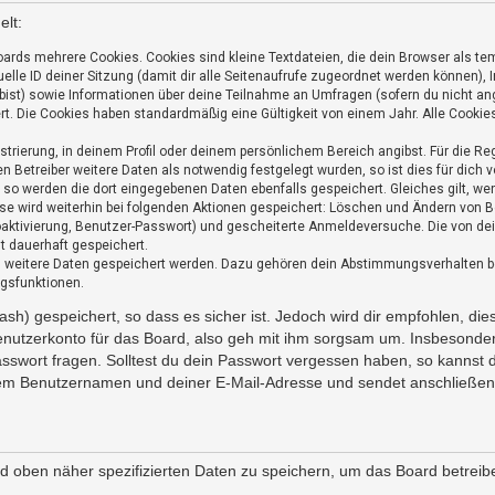
lt:
ards mehrere Cookies. Cookies sind kleine Textdateien, die dein Browser als te
uelle ID deiner Sitzung (damit dir alle Seitenaufrufe zugeordnet werden können),
bist) sowie Informationen über deine Teilnahme an Umfragen (sofern du nicht ang
t. Die Cookies haben standardmäßig eine Gültigkeit von einem Jahr. Alle Cookies 
istrierung, in deinem Profil oder deinem persönlichem Bereich angibst. Für die R
Betreiber weitere Daten als notwendig festgelegt wurden, so ist dies für dich vo
t, so werden die dort eingegebenen Daten ebenfalls gespeichert. Gleiches gilt, w
esse wird weiterhin bei folgenden Aktionen gespeichert: Löschen und Ändern von 
toaktivierung, Benutzer-Passwort) und gescheiterte Anmeldeversuche. Die von d
ht dauerhaft gespeichert.
ss weitere Daten gespeichert werden. Dazu gehören dein Abstimmungsverhalten b
ngsfunktionen.
sh) gespeichert, so dass es sicher ist. Jedoch wird dir empfohlen, die
nutzerkonto für das Board, also geh mit ihm sorgsam um. Insbesondere
asswort fragen. Solltest du dein Passwort vergessen haben, so kannst
em Benutzernamen und deiner E-Mail-Adresse und sendet anschließend
nd oben näher spezifizierten Daten zu speichern, um das Board betrei