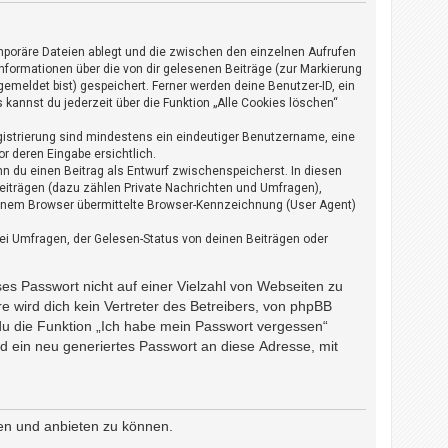
mporäre Dateien ablegt und die zwischen den einzelnen Aufrufen
 Informationen über die von dir gelesenen Beiträge (zur Markierung
emeldet bist) gespeichert. Ferner werden deine Benutzer-ID, ein
kannst du jederzeit über die Funktion „Alle Cookies löschen“
egistrierung sind mindestens ein eindeutiger Benutzername, eine
r deren Eingabe ersichtlich.
enn du einen Beitrag als Entwurf zwischenspeicherst. In diesen
Beiträgen (dazu zählen Private Nachrichten und Umfragen),
einem Browser übermittelte Browser-Kennzeichnung (User Agent)
ei Umfragen, der Gelesen-Status von deinen Beiträgen oder
ses Passwort nicht auf einer Vielzahl von Webseiten zu
 wird dich kein Vertreter des Betreibers, von phpBB
 du die Funktion „Ich habe mein Passwort vergessen“
 ein neu generiertes Passwort an diese Adresse, mit
ben und anbieten zu können.