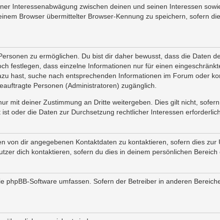
iner Interessenabwägung zwischen deinen und seinen Interessen sowie 
inem Browser übermittelter Browser-Kennung zu speichern, sofern die
rsonen zu ermöglichen. Du bist dir daher bewusst, dass die Daten deine
och festlegen, dass einzelne Informationen nur für einen eingeschränkte
azu hast, suche nach entsprechenden Informationen im Forum oder kon
 beauftragte Personen (Administratoren) zugänglich.
ur mit deiner Zustimmung an Dritte weitergeben. Dies gilt nicht, sofe
 ist oder die Daten zur Durchsetzung rechtlicher Interessen erforderlich
en von dir angegebenen Kontaktdaten zu kontaktieren, sofern dies zur 
utzer dich kontaktieren, sofern du dies in deinem persönlichen Bereich 
e die phpBB-Software umfassen. Sofern der Betreiber in anderen Berei