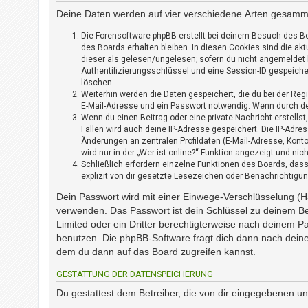
i
e
Deine Daten werden auf vier verschiedene Arten gesamme
r
Die Forensoftware phpBB erstellt bei deinem Besuch des Bo
e
des Boards erhalten bleiben. In diesen Cookies sind die akt
n
dieser als gelesen/ungelesen; sofern du nicht angemeldet 
Authentifizierungsschlüssel und eine Session-ID gespeicher
löschen.
P
Weiterhin werden die Daten gespeichert, die du bei der Reg
R
E-Mail-Adresse und ein Passwort notwendig. Wenn durch den 
Wenn du einen Beitrag oder eine private Nachricht erstells
O
Fällen wird auch deine IP-Adresse gespeichert. Die IP-Adr
B
Änderungen an zentralen Profildaten (E-Mail-Adresse, Kon
L
wird nur in der „Wer ist online?“-Funktion angezeigt und nic
E
Schließlich erfordern einzelne Funktionen des Boards, da
M
explizit von dir gesetzte Lesezeichen oder Benachrichtigu
E
Dein Passwort wird mit einer Einwege-Verschlüsselung (Ha
B
verwenden. Das Passwort ist dein Schlüssel zu deinem Be
E
I
Limited oder ein Dritter berechtigterweise nach deinem P
M
benutzen. Die phpBB-Software fragt dich dann nach dein
L
dem du dann auf das Board zugreifen kannst.
O
GESTATTUNG DER DATENSPEICHERUNG
G
I
Du gestattest dem Betreiber, die von dir eingegebenen u
N