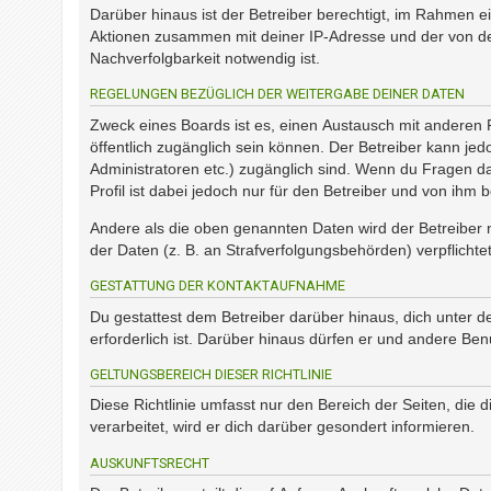
?
Darüber hinaus ist der Betreiber berechtigt, im Rahmen e
Aktionen zusammen mit deiner IP-Adresse und der von de
Nachverfolgbarkeit notwendig ist.
H
REGELUNGEN BEZÜGLICH DER WEITERGABE DEINER DATEN
i
l
Zweck eines Boards ist es, einen Austausch mit anderen Pe
f
öffentlich zugänglich sein können. Der Betreiber kann jed
e
Administratoren etc.) zugänglich sind. Wenn du Fragen d
u
Profil ist dabei jedoch nur für den Betreiber und von ihm
n
d
Andere als die oben genannten Daten wird der Betreiber n
F
der Daten (z. B. an Strafverfolgungsbehörden) verpflichtet
A
Q
GESTATTUNG DER KONTAKTAUFNAHME
Du gestattest dem Betreiber darüber hinaus, dich unter d
erforderlich ist. Darüber hinaus dürfen er und andere Ben
GELTUNGSBEREICH DIESER RICHTLINIE
Diese Richtlinie umfasst nur den Bereich der Seiten, di
verarbeitet, wird er dich darüber gesondert informieren.
AUSKUNFTSRECHT