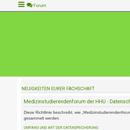
Forum
A
n
m
e
l
d
e
n
NEUIGKEITEN EURER FACHSCHAFT
R
e
Medizinstudierendenforum der HHU - Datensch
g
i
Diese Richtlinie beschreibt, wie „Medizinstudierendenfo
s
gesammelt werden.
t
r
UMFANG UND ART DER DATENSPEICHERUNG