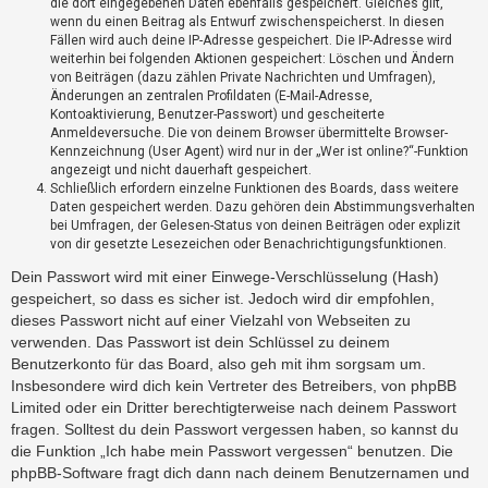
die dort eingegebenen Daten ebenfalls gespeichert. Gleiches gilt,
?
wenn du einen Beitrag als Entwurf zwischenspeicherst. In diesen
Fällen wird auch deine IP-Adresse gespeichert. Die IP-Adresse wird
weiterhin bei folgenden Aktionen gespeichert: Löschen und Ändern
H
von Beiträgen (dazu zählen Private Nachrichten und Umfragen),
Änderungen an zentralen Profildaten (E-Mail-Adresse,
i
Kontoaktivierung, Benutzer-Passwort) und gescheiterte
l
Anmeldeversuche. Die von deinem Browser übermittelte Browser-
f
Kennzeichnung (User Agent) wird nur in der „Wer ist online?“-Funktion
e
angezeigt und nicht dauerhaft gespeichert.
u
Schließlich erfordern einzelne Funktionen des Boards, dass weitere
n
Daten gespeichert werden. Dazu gehören dein Abstimmungsverhalten
d
bei Umfragen, der Gelesen-Status von deinen Beiträgen oder explizit
F
von dir gesetzte Lesezeichen oder Benachrichtigungsfunktionen.
A
Dein Passwort wird mit einer Einwege-Verschlüsselung (Hash)
Q
gespeichert, so dass es sicher ist. Jedoch wird dir empfohlen,
dieses Passwort nicht auf einer Vielzahl von Webseiten zu
verwenden. Das Passwort ist dein Schlüssel zu deinem
Benutzerkonto für das Board, also geh mit ihm sorgsam um.
Insbesondere wird dich kein Vertreter des Betreibers, von phpBB
Limited oder ein Dritter berechtigterweise nach deinem Passwort
fragen. Solltest du dein Passwort vergessen haben, so kannst du
die Funktion „Ich habe mein Passwort vergessen“ benutzen. Die
phpBB-Software fragt dich dann nach deinem Benutzernamen und