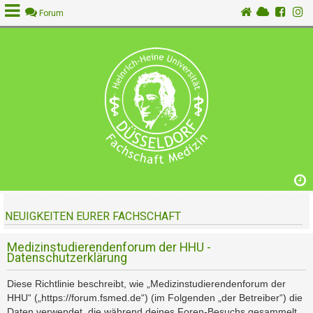
Forum
A
n
m
e
l
d
e
n
NEUIGKEITEN EURER FACHSCHAFT
R
e
g
Medizinstudierendenforum der HHU -
Datenschutzerklärung
i
s
Diese Richtlinie beschreibt, wie „Medizinstudierendenforum der
t
HHU“ („https://forum.fsmed.de“) (im Folgenden „der Betreiber“) die
r
Daten verwendet, die während deines Foren-Besuchs gesammelt