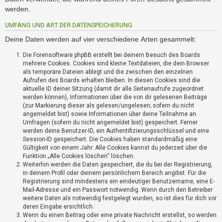
i
werden.
e
r
UMFANG UND ART DER DATENSPEICHERUNG
e
n
Deine Daten werden auf vier verschiedene Arten gesammelt:
Die Forensoftware phpBB erstellt bei deinem Besuch des Boards
mehrere Cookies. Cookies sind kleine Textdateien, die dein Browser
P
als temporäre Dateien ablegt und die zwischen den einzelnen
R
Aufrufen des Boards erhalten bleiben. In diesen Cookies sind die
O
aktuelle ID deiner Sitzung (damit dir alle Seitenaufrufe zugeordnet
B
werden können), Informationen über die von dir gelesenen Beiträge
L
(zur Markierung dieser als gelesen/ungelesen; sofern du nicht
E
angemeldet bist) sowie Informationen über deine Teilnahme an
Umfragen (sofern du nicht angemeldet bist) gespeichert. Ferner
M
werden deine Benutzer-ID, ein Authentifizierungsschlüssel und eine
E
Session-ID gespeichert. Die Cookies haben standardmäßig eine
B
Gültigkeit von einem Jahr. Alle Cookies kannst du jederzeit über die
E
Funktion „Alle Cookies löschen“ löschen.
I
Weiterhin werden die Daten gespeichert, die du bei der Registrierung,
M
in deinem Profil oder deinem persönlichem Bereich angibst. Für die
L
Registrierung sind mindestens ein eindeutiger Benutzername, eine E-
O
Mail-Adresse und ein Passwort notwendig. Wenn durch den Betreiber
weitere Daten als notwendig festgelegt wurden, so ist dies für dich vor
G
deren Eingabe ersichtlich.
I
Wenn du einen Beitrag oder eine private Nachricht erstellst, so werden
N