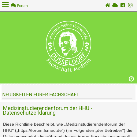
Forum
A
n
m
e
l
d
e
n
NEUIGKEITEN EURER FACHSCHAFT
R
e
g
Medizinstudierendenforum der HHU -
Datenschutzerklärung
i
s
Diese Richtlinie beschreibt, wie „Medizinstudierendenforum der
t
HHU“ („https://forum.fsmed.de“) (im Folgenden „der Betreiber“) die
r
Daten verwendet, die während deines Foren-Besuchs gesammelt