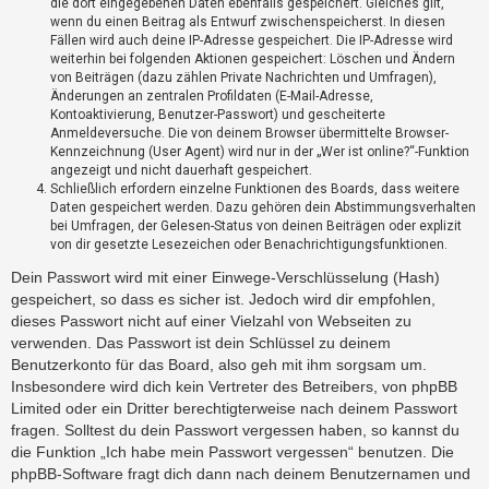
die dort eingegebenen Daten ebenfalls gespeichert. Gleiches gilt,
?
wenn du einen Beitrag als Entwurf zwischenspeicherst. In diesen
Fällen wird auch deine IP-Adresse gespeichert. Die IP-Adresse wird
weiterhin bei folgenden Aktionen gespeichert: Löschen und Ändern
H
von Beiträgen (dazu zählen Private Nachrichten und Umfragen),
Änderungen an zentralen Profildaten (E-Mail-Adresse,
i
Kontoaktivierung, Benutzer-Passwort) und gescheiterte
l
Anmeldeversuche. Die von deinem Browser übermittelte Browser-
f
Kennzeichnung (User Agent) wird nur in der „Wer ist online?“-Funktion
e
angezeigt und nicht dauerhaft gespeichert.
u
Schließlich erfordern einzelne Funktionen des Boards, dass weitere
n
Daten gespeichert werden. Dazu gehören dein Abstimmungsverhalten
d
bei Umfragen, der Gelesen-Status von deinen Beiträgen oder explizit
F
von dir gesetzte Lesezeichen oder Benachrichtigungsfunktionen.
A
Dein Passwort wird mit einer Einwege-Verschlüsselung (Hash)
Q
gespeichert, so dass es sicher ist. Jedoch wird dir empfohlen,
dieses Passwort nicht auf einer Vielzahl von Webseiten zu
verwenden. Das Passwort ist dein Schlüssel zu deinem
Benutzerkonto für das Board, also geh mit ihm sorgsam um.
Insbesondere wird dich kein Vertreter des Betreibers, von phpBB
Limited oder ein Dritter berechtigterweise nach deinem Passwort
fragen. Solltest du dein Passwort vergessen haben, so kannst du
die Funktion „Ich habe mein Passwort vergessen“ benutzen. Die
phpBB-Software fragt dich dann nach deinem Benutzernamen und