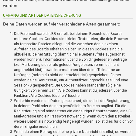
i
werden.
e
r
UMFANG UND ART DER DATENSPEICHERUNG
e
n
Deine Daten werden auf vier verschiedene Arten gesammelt:
Die Forensoftware phpBB erstellt bei deinem Besuch des Boards
mehrere Cookies. Cookies sind kleine Textdateien, die dein Browser
P
als temporäre Dateien ablegt und die zwischen den einzelnen
R
Aufrufen des Boards erhalten bleiben. In diesen Cookies sind die
O
aktuelle ID deiner Sitzung (damit dir alle Seitenaufrufe zugeordnet
B
werden können), Informationen über die von dir gelesenen Beiträge
L
(zur Markierung dieser als gelesen/ungelesen; sofern du nicht
E
angemeldet bist) sowie Informationen über deine Teilnahme an
Umfragen (sofern du nicht angemeldet bist) gespeichert. Ferner
M
werden deine Benutzer-ID, ein Authentifizierungsschlüssel und eine
E
Session-ID gespeichert. Die Cookies haben standardmäßig eine
B
Gültigkeit von einem Jahr. Alle Cookies kannst du jederzeit über die
E
Funktion „Alle Cookies löschen“ löschen.
I
Weiterhin werden die Daten gespeichert, die du bei der Registrierung,
M
in deinem Profil oder deinem persönlichem Bereich angibst. Für die
L
Registrierung sind mindestens ein eindeutiger Benutzername, eine E-
O
Mail-Adresse und ein Passwort notwendig. Wenn durch den Betreiber
weitere Daten als notwendig festgelegt wurden, so ist dies für dich vor
G
deren Eingabe ersichtlich.
I
Wenn du einen Beitrag oder eine private Nachricht erstellst, so werden
N