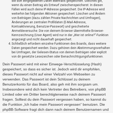
die dort eingegebenen Daten ebenfalls gespeichert. Gleiches gilt,
?
wenn du einen Beitrag als Entwurf zwischenspeicherst. In diesen
Fällen wird auch deine IP-Adresse gespeichert. Die IP-Adresse wird
weiterhin bei folgenden Aktionen gespeichert: Löschen und Ändern
H
von Beiträgen (dazu zählen Private Nachrichten und Umfragen),
Änderungen an zentralen Profildaten (E-Mail-Adresse,
i
Kontoaktivierung, Benutzer-Passwort) und gescheiterte
l
Anmeldeversuche. Die von deinem Browser übermittelte Browser-
f
Kennzeichnung (User Agent) wird nur in der „Wer ist online?“-Funktion
e
angezeigt und nicht dauerhaft gespeichert.
u
Schließlich erfordern einzelne Funktionen des Boards, dass weitere
n
Daten gespeichert werden. Dazu gehören dein Abstimmungsverhalten
d
bei Umfragen, der Gelesen-Status von deinen Beiträgen oder explizit
F
von dir gesetzte Lesezeichen oder Benachrichtigungsfunktionen.
A
Dein Passwort wird mit einer Einwege-Verschlüsselung (Hash)
Q
gespeichert, so dass es sicher ist. Jedoch wird dir empfohlen,
dieses Passwort nicht auf einer Vielzahl von Webseiten zu
verwenden. Das Passwort ist dein Schlüssel zu deinem
Benutzerkonto für das Board, also geh mit ihm sorgsam um.
Insbesondere wird dich kein Vertreter des Betreibers, von phpBB
Limited oder ein Dritter berechtigterweise nach deinem Passwort
fragen. Solltest du dein Passwort vergessen haben, so kannst du
die Funktion „Ich habe mein Passwort vergessen“ benutzen. Die
phpBB-Software fragt dich dann nach deinem Benutzernamen und