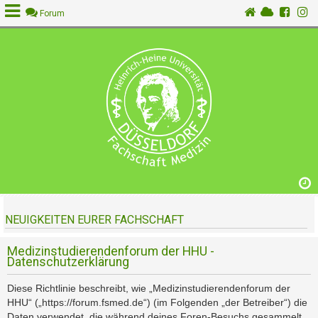
Forum
A
n
m
e
l
d
e
n
NEUIGKEITEN EURER FACHSCHAFT
R
e
g
Medizinstudierendenforum der HHU -
Datenschutzerklärung
i
s
Diese Richtlinie beschreibt, wie „Medizinstudierendenforum der
t
HHU“ („https://forum.fsmed.de“) (im Folgenden „der Betreiber“) die
r
Daten verwendet, die während deines Foren-Besuchs gesammelt