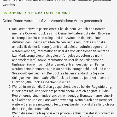
i
werden.
e
r
UMFANG UND ART DER DATENSPEICHERUNG
e
n
Deine Daten werden auf vier verschiedene Arten gesammelt:
Die Forensoftware phpBB erstellt bei deinem Besuch des Boards
mehrere Cookies. Cookies sind kleine Textdateien, die dein Browser
P
als temporäre Dateien ablegt und die zwischen den einzelnen
R
Aufrufen des Boards erhalten bleiben. In diesen Cookies sind die
O
aktuelle ID deiner Sitzung (damit dir alle Seitenaufrufe zugeordnet
B
werden können), Informationen über die von dir gelesenen Beiträge
L
(zur Markierung dieser als gelesen/ungelesen; sofern du nicht
E
angemeldet bist) sowie Informationen über deine Teilnahme an
Umfragen (sofern du nicht angemeldet bist) gespeichert. Ferner
M
werden deine Benutzer-ID, ein Authentifizierungsschlüssel und eine
E
Session-ID gespeichert. Die Cookies haben standardmäßig eine
B
Gültigkeit von einem Jahr. Alle Cookies kannst du jederzeit über die
E
Funktion „Alle Cookies löschen“ löschen.
I
Weiterhin werden die Daten gespeichert, die du bei der Registrierung,
M
in deinem Profil oder deinem persönlichem Bereich angibst. Für die
L
Registrierung sind mindestens ein eindeutiger Benutzername, eine E-
O
Mail-Adresse und ein Passwort notwendig. Wenn durch den Betreiber
weitere Daten als notwendig festgelegt wurden, so ist dies für dich vor
G
deren Eingabe ersichtlich.
I
Wenn du einen Beitrag oder eine private Nachricht erstellst, so werden
N