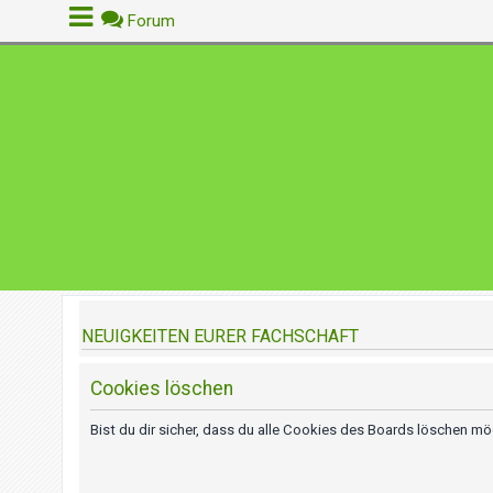
Forum
A
n
m
e
l
d
e
n
NEUIGKEITEN EURER FACHSCHAFT
R
e
Cookies löschen
g
i
s
Bist du dir sicher, dass du alle Cookies des Boards löschen m
t
r