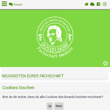
Forum
A
n
m
e
l
d
e
n
NEUIGKEITEN EURER FACHSCHAFT
R
e
g
Cookies löschen
i
s
Bist du dir sicher, dass du alle Cookies des Boards löschen möchtest?
t
r