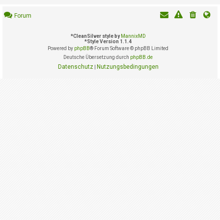
i
e
Forum
r
e
n
*
CleanSilver style by
MannixMD
*
Style Version 1.1.4
Powered by
phpBB
® Forum Software © phpBB Limited
Deutsche Übersetzung durch
phpBB.de
P
Datenschutz
Nutzungsbedingungen
|
R
O
B
L
E
M
E
B
E
I
M
L
O
G
I
N