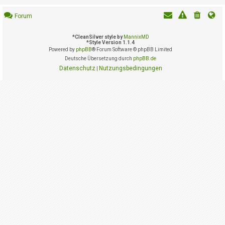
i
e
Forum
r
e
n
*
CleanSilver style by
MannixMD
*
Style Version 1.1.4
Powered by
phpBB
® Forum Software © phpBB Limited
Deutsche Übersetzung durch
phpBB.de
P
Datenschutz
Nutzungsbedingungen
|
R
O
B
L
E
M
E
B
E
I
M
L
O
G
I
N