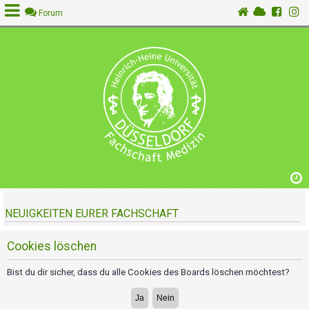
Forum
A
n
m
e
l
d
e
n
NEUIGKEITEN EURER FACHSCHAFT
R
e
g
Cookies löschen
i
s
Bist du dir sicher, dass du alle Cookies des Boards löschen möchtest?
t
r