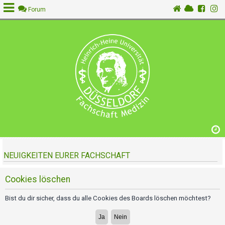
Forum
A
n
m
e
l
d
e
n
NEUIGKEITEN EURER FACHSCHAFT
R
e
g
Cookies löschen
i
s
Bist du dir sicher, dass du alle Cookies des Boards löschen möchtest?
t
r