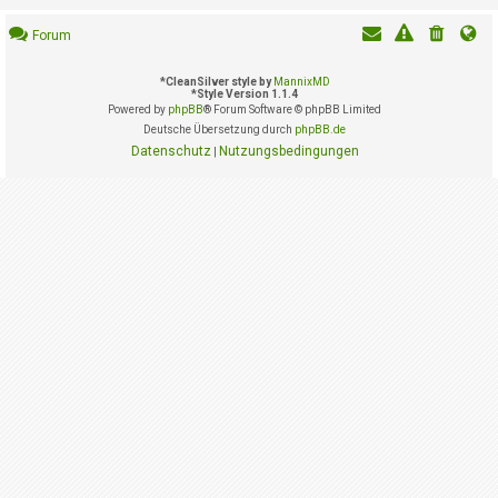
i
e
Forum
r
e
n
*
CleanSilver style by
MannixMD
*
Style Version 1.1.4
Powered by
phpBB
® Forum Software © phpBB Limited
Deutsche Übersetzung durch
phpBB.de
P
Datenschutz
Nutzungsbedingungen
|
R
O
B
L
E
M
E
B
E
I
M
L
O
G
I
N