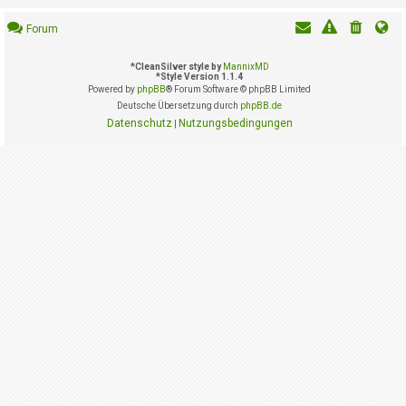
i
e
Forum
r
e
n
*
CleanSilver style by
MannixMD
*
Style Version 1.1.4
Powered by
phpBB
® Forum Software © phpBB Limited
Deutsche Übersetzung durch
phpBB.de
P
Datenschutz
Nutzungsbedingungen
|
R
O
B
L
E
M
E
B
E
I
M
L
O
G
I
N