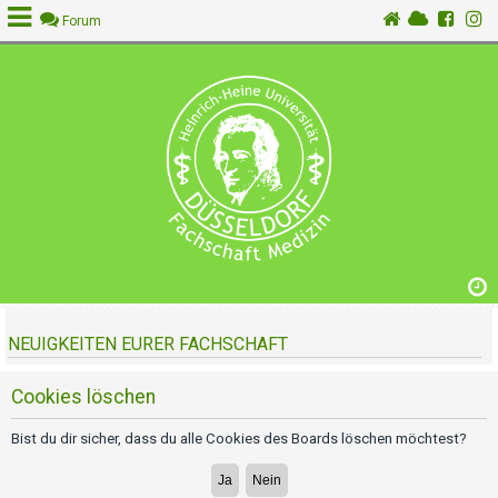
Forum
A
n
m
e
l
d
e
n
NEUIGKEITEN EURER FACHSCHAFT
R
e
g
Cookies löschen
i
s
Bist du dir sicher, dass du alle Cookies des Boards löschen möchtest?
t
r