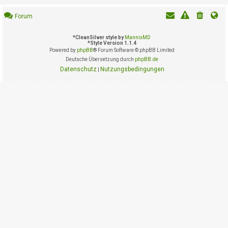
i
e
Forum
r
e
n
*
CleanSilver style by
MannixMD
*
Style Version 1.1.4
Powered by
phpBB
® Forum Software © phpBB Limited
Deutsche Übersetzung durch
phpBB.de
P
Datenschutz
Nutzungsbedingungen
|
R
O
B
L
E
M
E
B
E
I
M
L
O
G
I
N