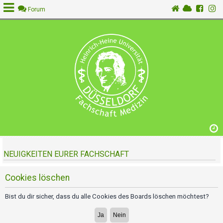
Forum
A
n
m
e
l
d
e
n
NEUIGKEITEN EURER FACHSCHAFT
R
e
g
Cookies löschen
i
s
Bist du dir sicher, dass du alle Cookies des Boards löschen möchtest?
t
r