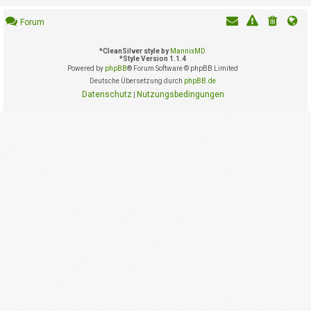
i
e
Forum
r
e
n
*
CleanSilver style by
MannixMD
*
Style Version 1.1.4
Powered by
phpBB
® Forum Software © phpBB Limited
Deutsche Übersetzung durch
phpBB.de
P
Datenschutz
Nutzungsbedingungen
|
R
O
B
L
E
M
E
B
E
I
M
L
O
G
I
N