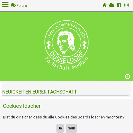
Forum
A
n
m
e
l
d
e
n
NEUIGKEITEN EURER FACHSCHAFT
R
e
g
Cookies löschen
i
s
Bist du dir sicher, dass du alle Cookies des Boards löschen möchtest?
t
r