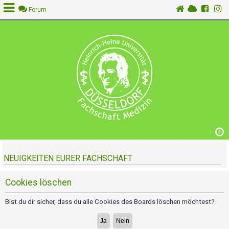
Forum
A
n
m
e
l
d
e
n
NEUIGKEITEN EURER FACHSCHAFT
R
e
g
Cookies löschen
i
s
Bist du dir sicher, dass du alle Cookies des Boards löschen möchtest?
t
r