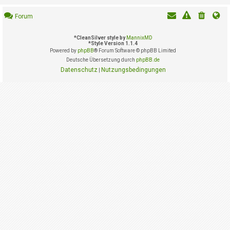
i
e
Forum
r
e
n
*
CleanSilver style by
MannixMD
*
Style Version 1.1.4
Powered by
phpBB
® Forum Software © phpBB Limited
Deutsche Übersetzung durch
phpBB.de
P
Datenschutz
Nutzungsbedingungen
|
R
O
B
L
E
M
E
B
E
I
M
L
O
G
I
N