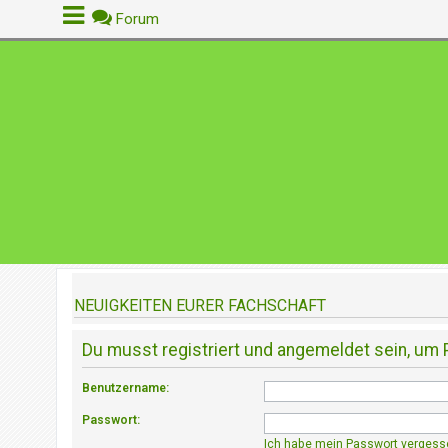
Forum
A
n
m
e
l
d
e
n
NEUIGKEITEN EURER FACHSCHAFT
R
e
Du musst registriert und angemeldet sein, um 
g
i
Benutzername:
s
t
Passwort:
r
Ich habe mein Passwort vergess