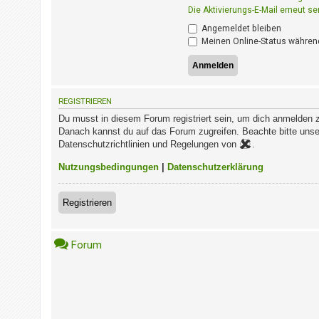
i
Die Aktivierungs-E-Mail erneut s
e
r
Angemeldet bleiben
e
Meinen Online-Status während
n
P
REGISTRIEREN
R
Du musst in diesem Forum registriert sein, um dich anmelden 
O
Danach kannst du auf das Forum zugreifen. Beachte bitte unse
B
Datenschutzrichtlinien und Regelungen von
.
L
E
Nutzungsbedingungen
|
Datenschutzerklärung
M
E
Registrieren
B
E
I
Forum
M
L
O
G
I
N