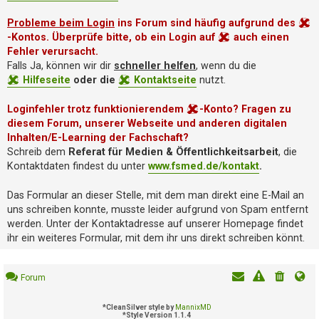
i
e
Probleme beim Login
ins Forum sind häufig aufgrund des
r
-Kontos. Überprüfe bitte, ob ein Login auf
auch einen
e
Fehler verursacht.
n
Falls Ja, können wir dir
schneller helfen
, wenn du die
Hilfeseite
oder die
Kontaktseite
nutzt.
P
Loginfehler trotz funktionierendem
-Konto? Fragen zu
R
diesem Forum, unserer Webseite und anderen digitalen
O
B
Inhalten/E-Learning der Fachschaft?
L
Schreib dem
Referat für Medien & Öffentlichkeitsarbeit
, die
E
Kontaktdaten findest du unter
www.fsmed.de/kontakt
.
M
E
Das Formular an dieser Stelle, mit dem man direkt eine E-Mail an
B
uns schreiben konnte, musste leider aufgrund von Spam entfernt
E
werden. Unter der Kontaktadresse auf unserer Homepage findet
I
ihr ein weiteres Formular, mit dem ihr uns direkt schreiben könnt.
M
L
O
Forum
G
I
*
CleanSilver style by
MannixMD
N
*
Style Version 1.1.4