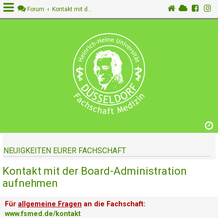
Forum
Kontakt mit der Board-Administration aufnehmen
A
n
m
e
l
d
e
n
NEUIGKEITEN EURER FACHSCHAFT
R
e
Kontakt mit der Board-Administration
g
i
aufnehmen
s
t
Für
allgemeine Fragen
an die Fachschaft:
r
www.fsmed.de/kontakt