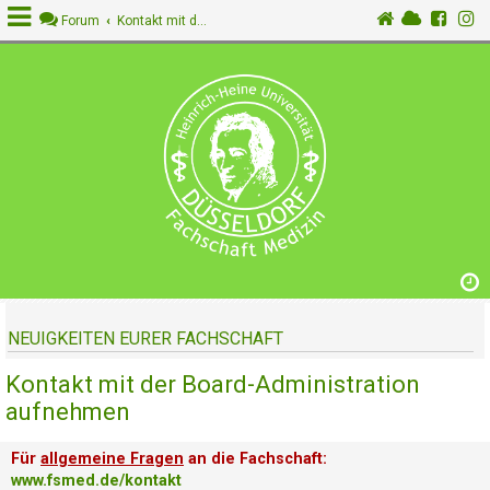
Forum
Kontakt mit der Board-Administration aufnehmen
A
n
m
e
l
d
e
n
NEUIGKEITEN EURER FACHSCHAFT
R
e
Kontakt mit der Board-Administration
g
i
aufnehmen
s
t
Für
allgemeine Fragen
an die Fachschaft:
r
www.fsmed.de/kontakt