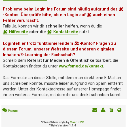
i
e
Probleme beim Login
ins Forum sind häufig aufgrund des
r
-Kontos. Überprüfe bitte, ob ein Login auf
auch einen
e
Fehler verursacht.
n
Falls Ja, können wir dir
schneller helfen
, wenn du die
Hilfeseite
oder die
Kontaktseite
nutzt.
P
Loginfehler trotz funktionierendem
-Konto? Fragen zu
R
diesem Forum, unserer Webseite und anderen digitalen
O
B
Inhalten/E-Learning der Fachschaft?
L
Schreib dem
Referat für Medien & Öffentlichkeitsarbeit
, die
E
Kontaktdaten findest du unter
www.fsmed.de/kontakt
.
M
E
Das Formular an dieser Stelle, mit dem man direkt eine E-Mail an
B
uns schreiben konnte, musste leider aufgrund von Spam entfernt
E
werden. Unter der Kontaktadresse auf unserer Homepage findet
I
ihr ein weiteres Formular, mit dem ihr uns direkt schreiben könnt.
M
L
O
Forum
G
I
*
CleanSilver style by
MannixMD
N
*
Style Version 1.1.4