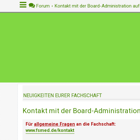
Forum
Kontakt mit der Board-Administration a
A
n
m
e
l
d
e
n
NEUIGKEITEN EURER FACHSCHAFT
R
e
Kontakt mit der Board-Administrati
g
i
s
Für
allgemeine Fragen
an die Fachschaft:
t
www.fsmed.de/kontakt
r