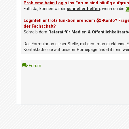
i
Probleme beim Login
ins Forum sind häufig aufgru
e
Falls Ja, können wir dir
schneller helfen
, wenn du die
r
e
Loginfehler trotz funktionierendem
-Konto? Frag
n
der Fachschaft?
Schreib dem
Referat für Medien & Öffentlichkeitsarb
P
Das Formular an dieser Stelle, mit dem man direkt eine 
R
Kontaktadresse auf unserer Homepage findet ihr ein weit
O
B
L
Forum
E
M
E
B
E
I
M
L
O
G
I
N