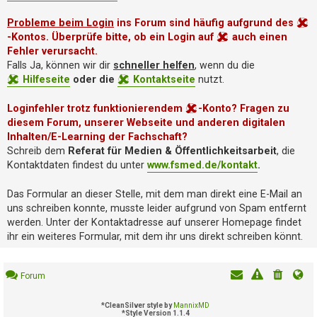
i
e
Probleme beim Login
ins Forum sind häufig aufgrund des
r
-Kontos. Überprüfe bitte, ob ein Login auf
auch einen
e
Fehler verursacht.
n
Falls Ja, können wir dir
schneller helfen
, wenn du die
Hilfeseite
oder die
Kontaktseite
nutzt.
P
Loginfehler trotz funktionierendem
-Konto? Fragen zu
R
diesem Forum, unserer Webseite und anderen digitalen
O
B
Inhalten/E-Learning der Fachschaft?
L
Schreib dem
Referat für Medien & Öffentlichkeitsarbeit
, die
E
Kontaktdaten findest du unter
www.fsmed.de/kontakt
.
M
E
Das Formular an dieser Stelle, mit dem man direkt eine E-Mail an
B
uns schreiben konnte, musste leider aufgrund von Spam entfernt
E
werden. Unter der Kontaktadresse auf unserer Homepage findet
I
ihr ein weiteres Formular, mit dem ihr uns direkt schreiben könnt.
M
L
O
Forum
G
I
*
CleanSilver style by
MannixMD
N
*
Style Version 1.1.4