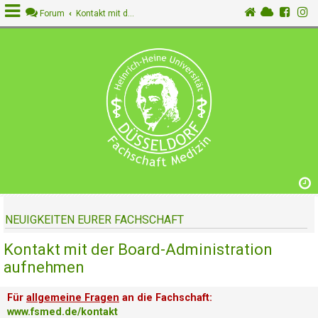
Forum
Kontakt mit der Board-Administration aufnehmen
A
n
m
e
l
d
e
n
NEUIGKEITEN EURER FACHSCHAFT
R
e
Kontakt mit der Board-Administration
g
i
aufnehmen
s
t
Für
allgemeine Fragen
an die Fachschaft:
r
www.fsmed.de/kontakt