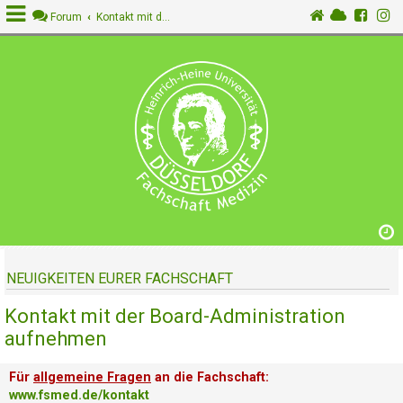
Forum
Kontakt mit der Board-Administration aufnehmen
A
n
m
e
l
d
e
n
NEUIGKEITEN EURER FACHSCHAFT
R
e
Kontakt mit der Board-Administration
g
i
aufnehmen
s
t
Für
allgemeine Fragen
an die Fachschaft:
r
www.fsmed.de/kontakt