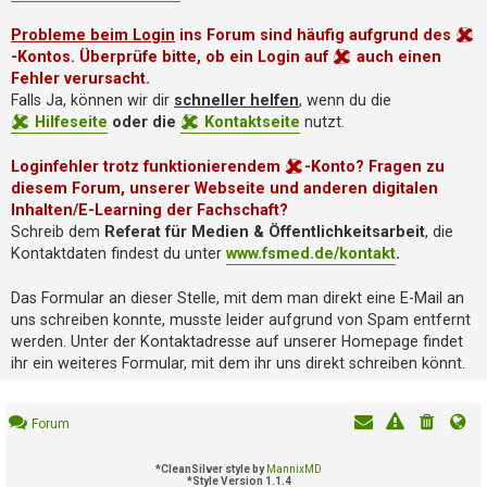
i
e
Probleme beim Login
ins Forum sind häufig aufgrund des
r
-Kontos. Überprüfe bitte, ob ein Login auf
auch einen
e
Fehler verursacht.
n
Falls Ja, können wir dir
schneller helfen
, wenn du die
Hilfeseite
oder die
Kontaktseite
nutzt.
P
Loginfehler trotz funktionierendem
-Konto? Fragen zu
R
diesem Forum, unserer Webseite und anderen digitalen
O
B
Inhalten/E-Learning der Fachschaft?
L
Schreib dem
Referat für Medien & Öffentlichkeitsarbeit
, die
E
Kontaktdaten findest du unter
www.fsmed.de/kontakt
.
M
E
Das Formular an dieser Stelle, mit dem man direkt eine E-Mail an
B
uns schreiben konnte, musste leider aufgrund von Spam entfernt
E
werden. Unter der Kontaktadresse auf unserer Homepage findet
I
ihr ein weiteres Formular, mit dem ihr uns direkt schreiben könnt.
M
L
O
Forum
G
I
*
CleanSilver style by
MannixMD
N
*
Style Version 1.1.4