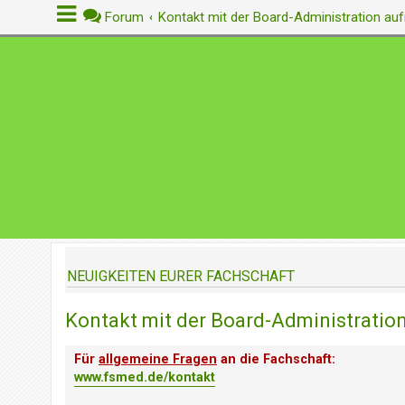
Forum
Kontakt mit der Board-Administration a
A
n
m
e
l
d
e
n
NEUIGKEITEN EURER FACHSCHAFT
R
e
Kontakt mit der Board-Administrati
g
i
s
Für
allgemeine Fragen
an die Fachschaft:
t
www.fsmed.de/kontakt
r