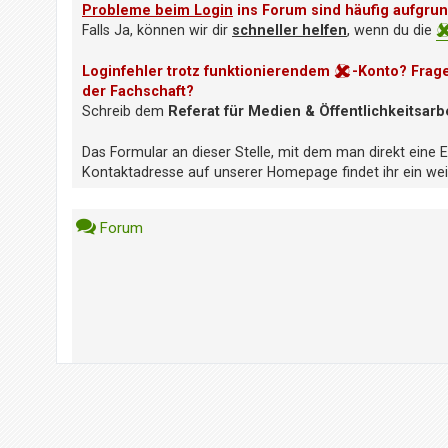
i
Probleme beim Login
ins Forum sind häufig aufgru
e
Falls Ja, können wir dir
schneller helfen
, wenn du die
r
e
Loginfehler trotz funktionierendem
-Konto? Frag
n
der Fachschaft?
Schreib dem
Referat für Medien & Öffentlichkeitsarb
P
Das Formular an dieser Stelle, mit dem man direkt eine 
R
Kontaktadresse auf unserer Homepage findet ihr ein weit
O
B
L
Forum
E
M
E
B
E
I
M
L
O
G
I
N