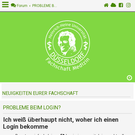
Forum
PROBLEME BEIM LOGIN?
A
n
m
e
l
d
e
n
NEUIGKEITEN EURER FACHSCHAFT
R
e
g
PROBLEME BEIM LOGIN?
i
s
Ich weiß überhaupt nicht, woher ich einen
t
Login bekomme
r