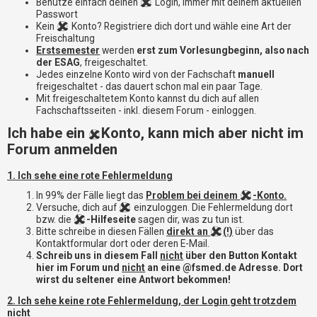
i
Benutze einfach deinen
Login, immer mit deinem aktuellen
e
Passwort
Kein
Konto? Registriere dich dort und wähle eine Art der
r
Freischaltung
e
Erstsemester
werden
erst zum Vorlesungbeginn, also nach
n
der ESAG
, freigeschaltet.
Jedes einzelne Konto wird von der Fachschaft
manuell
freigeschaltet - das dauert schon mal ein paar Tage.
P
Mit freigeschaltetem Konto kannst du dich auf allen
R
Fachschaftsseiten - inkl. diesem Forum - einloggen.
O
Ich habe ein
Konto, kann mich aber nicht im
B
Forum anmelden
L
E
1. Ich sehe eine rote Fehlermeldung
M
E
In 99% der Fälle liegt das
Problem bei deinem
-Konto.
B
Versuche, dich auf
einzuloggen. Die Fehlermeldung dort
E
bzw. die
-Hilfeseite
sagen dir, was zu tun ist.
I
Bitte schreibe in diesen Fällen
direkt an
(!)
über das
M
Kontaktformular dort oder deren E-Mail.
Schreib uns in diesem Fall
nicht
über den Button Kontakt
L
hier im Forum und
nicht
an eine @fsmed.de Adresse. Dort
O
wirst du seltener eine Antwort bekommen!
G
I
2. Ich sehe keine rote Fehlermeldung, der Login geht trotzdem
N
nicht