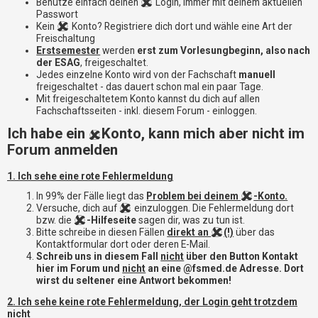
i
Benutze einfach deinen
Login, immer mit deinem aktuellen
e
Passwort
Kein
Konto? Registriere dich dort und wähle eine Art der
r
Freischaltung
e
Erstsemester
werden
erst zum Vorlesungbeginn, also nach
n
der ESAG
, freigeschaltet.
Jedes einzelne Konto wird von der Fachschaft
manuell
freigeschaltet - das dauert schon mal ein paar Tage.
P
Mit freigeschaltetem Konto kannst du dich auf allen
R
Fachschaftsseiten - inkl. diesem Forum - einloggen.
O
Ich habe ein
Konto, kann mich aber nicht im
B
Forum anmelden
L
E
1. Ich sehe eine rote Fehlermeldung
M
E
In 99% der Fälle liegt das
Problem bei deinem
-Konto.
B
Versuche, dich auf
einzuloggen. Die Fehlermeldung dort
E
bzw. die
-Hilfeseite
sagen dir, was zu tun ist.
I
Bitte schreibe in diesen Fällen
direkt an
(!)
über das
M
Kontaktformular dort oder deren E-Mail.
Schreib uns in diesem Fall
nicht
über den Button Kontakt
L
hier im Forum und
nicht
an eine @fsmed.de Adresse. Dort
O
wirst du seltener eine Antwort bekommen!
G
I
2. Ich sehe keine rote Fehlermeldung, der Login geht trotzdem
N
nicht