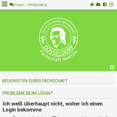
Forum
PROBLEME BEIM LOGIN?
A
n
m
e
l
d
e
n
NEUIGKEITEN EURER FACHSCHAFT
R
e
g
PROBLEME BEIM LOGIN?
i
s
Ich weiß überhaupt nicht, woher ich einen
t
Login bekomme
r