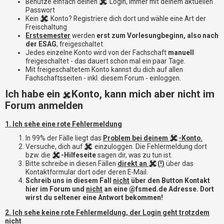
i
Benutze einfach deinen
Login, immer mit deinem aktuellen
e
Passwort
Kein
Konto? Registriere dich dort und wähle eine Art der
r
Freischaltung
e
Erstsemester
werden
erst zum Vorlesungbeginn, also nach
n
der ESAG
, freigeschaltet.
Jedes einzelne Konto wird von der Fachschaft
manuell
freigeschaltet - das dauert schon mal ein paar Tage.
P
Mit freigeschaltetem Konto kannst du dich auf allen
R
Fachschaftsseiten - inkl. diesem Forum - einloggen.
O
Ich habe ein
Konto, kann mich aber nicht im
B
Forum anmelden
L
E
1. Ich sehe eine rote Fehlermeldung
M
E
In 99% der Fälle liegt das
Problem bei deinem
-Konto.
B
Versuche, dich auf
einzuloggen. Die Fehlermeldung dort
E
bzw. die
-Hilfeseite
sagen dir, was zu tun ist.
I
Bitte schreibe in diesen Fällen
direkt an
(!)
über das
M
Kontaktformular dort oder deren E-Mail.
Schreib uns in diesem Fall
nicht
über den Button Kontakt
L
hier im Forum und
nicht
an eine @fsmed.de Adresse. Dort
O
wirst du seltener eine Antwort bekommen!
G
I
2. Ich sehe keine rote Fehlermeldung, der Login geht trotzdem
N
nicht