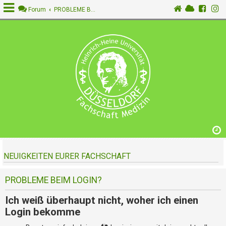
Forum
PROBLEME BEIM LOGIN?
A
n
m
e
l
d
e
n
NEUIGKEITEN EURER FACHSCHAFT
R
e
g
PROBLEME BEIM LOGIN?
i
s
Ich weiß überhaupt nicht, woher ich einen
t
Login bekomme
r