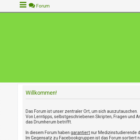
Forum
A
n
m
e
l
d
e
n
Willkommen!
R
e
g
Das Forum ist unser zentraler Ort, um sich auszutauschen.
i
Von Lerntipps, selbstgeschriebenen Skripten, Fragen und A
s
das Drumherum betrifft.
t
In diesem Forum haben
garantiert
nur Medizinstudierende 
r
Im Gegensatz zu Facebookgruppen ist das Forum sortiert nach