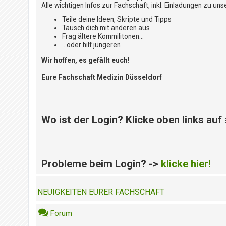
i
Alle wichtigen Infos zur Fachschaft, inkl. Einladungen zu uns
e
r
Teile deine Ideen, Skripte und Tipps
Tausch dich mit anderen aus
e
Frag ältere Kommilitonen...
n
...oder hilf jüngeren
Wir hoffen, es gefällt euch!
P
Eure Fachschaft Medizin Düsseldorf
R
O
B
L
E
Wo ist der Login? Klicke oben links auf
M
E
B
E
Probleme beim Login? ->
klicke hier!
I
M
L
NEUIGKEITEN EURER FACHSCHAFT
O
G
I
Forum
N