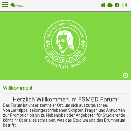
Forum
A
n
m
e
l
d
e
n
Willkommen!
R
e
Herzlich Willkommen im FSMED Forum!
g
Das Forum ist unser zentraler Ort, um sich auszutauschen.
i
Von Lerntipps, selbstgeschriebenen Skripten, Fragen und Antworten
s
zur Promotion bishin zu Nebenjobs oder Angeboten für Studierende
t
könnt ihr über alles schreiben, was das Studium und das Drumherum
r
betrifft.