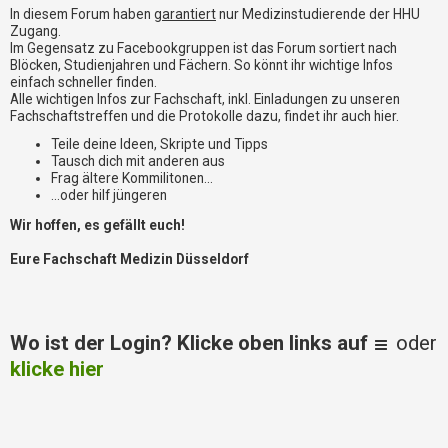
i
In diesem Forum haben
garantiert
nur Medizinstudierende der HHU
e
Zugang.
r
Im Gegensatz zu Facebookgruppen ist das Forum sortiert nach
e
Blöcken, Studienjahren und Fächern. So könnt ihr wichtige Infos
n
einfach schneller finden.
Alle wichtigen Infos zur Fachschaft, inkl. Einladungen zu unseren
Fachschaftstreffen und die Protokolle dazu, findet ihr auch hier.
P
Teile deine Ideen, Skripte und Tipps
R
Tausch dich mit anderen aus
O
Frag ältere Kommilitonen...
B
...oder hilf jüngeren
L
Wir hoffen, es gefällt euch!
E
M
Eure Fachschaft Medizin Düsseldorf
E
B
E
I
Wo ist der Login? Klicke oben links auf
oder
M
L
klicke hier
O
G
I
N