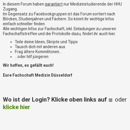
i
In diesem Forum haben
garantiert
nur Medizinstudierende der HHU
e
Zugang.
r
Im Gegensatz zu Facebookgruppen ist das Forum sortiert nach
e
Blöcken, Studienjahren und Fächern. So könnt ihr wichtige Infos
n
einfach schneller finden.
Alle wichtigen Infos zur Fachschaft, inkl. Einladungen zu unseren
Fachschaftstreffen und die Protokolle dazu, findet ihr auch hier.
P
Teile deine Ideen, Skripte und Tipps
R
Tausch dich mit anderen aus
O
Frag ältere Kommilitonen...
B
...oder hilf jüngeren
L
Wir hoffen, es gefällt euch!
E
M
Eure Fachschaft Medizin Düsseldorf
E
B
E
I
Wo ist der Login? Klicke oben links auf
oder
M
L
klicke hier
O
G
I
N