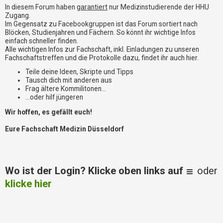
i
In diesem Forum haben
garantiert
nur Medizinstudierende der HHU
e
Zugang.
r
Im Gegensatz zu Facebookgruppen ist das Forum sortiert nach
e
Blöcken, Studienjahren und Fächern. So könnt ihr wichtige Infos
n
einfach schneller finden.
Alle wichtigen Infos zur Fachschaft, inkl. Einladungen zu unseren
Fachschaftstreffen und die Protokolle dazu, findet ihr auch hier.
P
Teile deine Ideen, Skripte und Tipps
R
Tausch dich mit anderen aus
O
Frag ältere Kommilitonen...
B
...oder hilf jüngeren
L
Wir hoffen, es gefällt euch!
E
M
Eure Fachschaft Medizin Düsseldorf
E
B
E
I
Wo ist der Login? Klicke oben links auf
oder
M
L
klicke hier
O
G
I
N