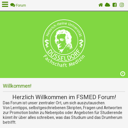
Forum
A
n
m
e
l
d
e
n
Willkommen!
R
e
Herzlich Willkommen im FSMED Forum!
g
Das Forum ist unser zentraler Ort, um sich auszutauschen.
i
Von Lerntipps, selbstgeschriebenen Skripten, Fragen und Antworten
s
zur Promotion bishin zu Nebenjobs oder Angeboten für Studierende
t
könnt ihr über alles schreiben, was das Studium und das Drumherum
r
betrifft.