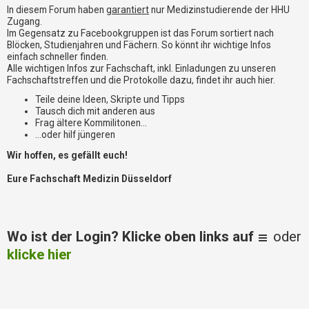
i
In diesem Forum haben
garantiert
nur Medizinstudierende der HHU
e
Zugang.
r
Im Gegensatz zu Facebookgruppen ist das Forum sortiert nach
e
Blöcken, Studienjahren und Fächern. So könnt ihr wichtige Infos
n
einfach schneller finden.
Alle wichtigen Infos zur Fachschaft, inkl. Einladungen zu unseren
Fachschaftstreffen und die Protokolle dazu, findet ihr auch hier.
P
Teile deine Ideen, Skripte und Tipps
R
Tausch dich mit anderen aus
O
Frag ältere Kommilitonen...
B
...oder hilf jüngeren
L
Wir hoffen, es gefällt euch!
E
M
Eure Fachschaft Medizin Düsseldorf
E
B
E
I
Wo ist der Login? Klicke oben links auf
oder
M
L
klicke hier
O
G
I
N