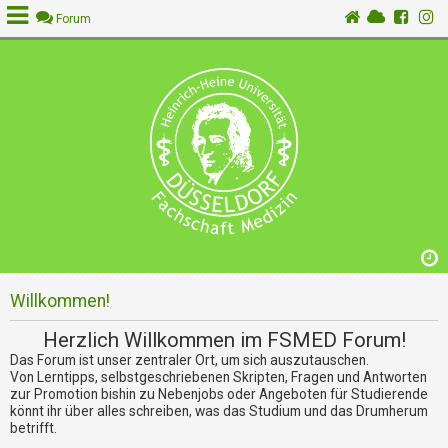
Forum
A
n
m
e
l
d
e
n
Willkommen!
R
e
Herzlich Willkommen im FSMED Forum!
g
Das Forum ist unser zentraler Ort, um sich auszutauschen.
i
Von Lerntipps, selbstgeschriebenen Skripten, Fragen und Antworten
s
zur Promotion bishin zu Nebenjobs oder Angeboten für Studierende
t
könnt ihr über alles schreiben, was das Studium und das Drumherum
r
betrifft.