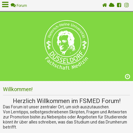
Forum
A
n
m
e
l
d
e
n
Willkommen!
R
e
Herzlich Willkommen im FSMED Forum!
g
Das Forum ist unser zentraler Ort, um sich auszutauschen.
i
Von Lerntipps, selbstgeschriebenen Skripten, Fragen und Antworten
s
zur Promotion bishin zu Nebenjobs oder Angeboten für Studierende
t
könnt ihr über alles schreiben, was das Studium und das Drumherum
r
betrifft.