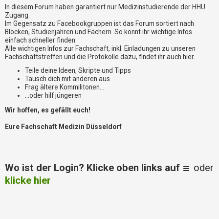
i
In diesem Forum haben
garantiert
nur Medizinstudierende der HHU
e
Zugang.
r
Im Gegensatz zu Facebookgruppen ist das Forum sortiert nach
e
Blöcken, Studienjahren und Fächern. So könnt ihr wichtige Infos
n
einfach schneller finden.
Alle wichtigen Infos zur Fachschaft, inkl. Einladungen zu unseren
Fachschaftstreffen und die Protokolle dazu, findet ihr auch hier.
P
Teile deine Ideen, Skripte und Tipps
R
Tausch dich mit anderen aus
O
Frag ältere Kommilitonen...
B
...oder hilf jüngeren
L
Wir hoffen, es gefällt euch!
E
M
Eure Fachschaft Medizin Düsseldorf
E
B
E
I
Wo ist der Login? Klicke oben links auf
oder
M
L
klicke hier
O
G
I
N