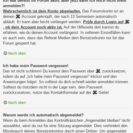
Ich war bereits im Forum aktiv, aber jetzt kann ich mich nicht mehr
anmelden?!
Wahrscheinlich ist dein Konto abgelaufen.
Das Forumskonto ist an
deinen
Account geknüpft, der nach 13 Semestern automatisch
abläuft. Er kann aber leicht verlängert werden.
Prüfe durch Login auf
, ob dein Account noch aktiv ist.
Auf der Hilfeseite dort kannst du
erfahren, wie du deinen Account verlängerst. In seltenen Einzelfällen kann
es auch sein, dass das Referat Medien dein Benutzerkonto nur für das
Forum gesperrt hat.
Nach oben
Ich habe mein Passwort vergessen!
Das ist nicht schlimm! Du kannst dein Passwort über
zurücksetzen,
indem du auf „Ich habe mein Passwort vergessen“ klickst und den
Anweisungen folgst. So solltest du dich schnell wieder anmelden können.
Solltest du trotzdem nicht in der Lage sein, dein Passwort
zurückzusetzen, nutze das Kontaktformular auf der
-Seite!
Nach oben
Warum werde ich automatisch abgemeldet?
Wenn du beim Anmelden das Kontrollkästchen „Angemeldet bleiben“ nicht
auswählst, wirst du nur für eine Sitzung angemeldet. Dies verhindert den
Missbrauch deines Benutzerkontos durch einen Dritten. Um angemeldet