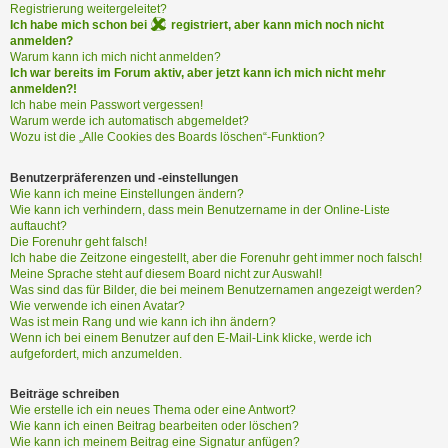
i
Registrierung weitergeleitet?
e
Ich habe mich schon bei
registriert, aber kann mich noch nicht
r
anmelden?
e
Warum kann ich mich nicht anmelden?
Ich war bereits im Forum aktiv, aber jetzt kann ich mich nicht mehr
n
anmelden?!
Ich habe mein Passwort vergessen!
Warum werde ich automatisch abgemeldet?
P
Wozu ist die „Alle Cookies des Boards löschen“-Funktion?
R
O
Benutzerpräferenzen und -einstellungen
B
Wie kann ich meine Einstellungen ändern?
Wie kann ich verhindern, dass mein Benutzername in der Online-Liste
L
auftaucht?
E
Die Forenuhr geht falsch!
M
Ich habe die Zeitzone eingestellt, aber die Forenuhr geht immer noch falsch!
E
Meine Sprache steht auf diesem Board nicht zur Auswahl!
B
Was sind das für Bilder, die bei meinem Benutzernamen angezeigt werden?
E
Wie verwende ich einen Avatar?
Was ist mein Rang und wie kann ich ihn ändern?
I
Wenn ich bei einem Benutzer auf den E-Mail-Link klicke, werde ich
M
aufgefordert, mich anzumelden.
L
O
Beiträge schreiben
G
Wie erstelle ich ein neues Thema oder eine Antwort?
I
Wie kann ich einen Beitrag bearbeiten oder löschen?
N
Wie kann ich meinem Beitrag eine Signatur anfügen?