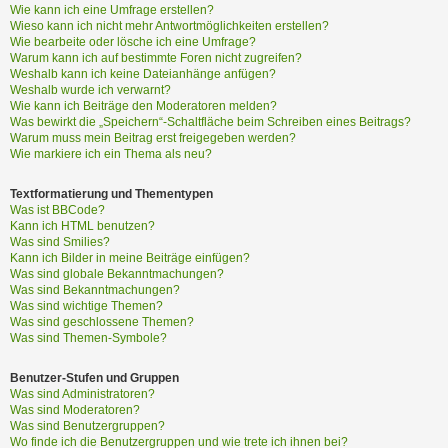
?
Wie kann ich eine Umfrage erstellen?
Wieso kann ich nicht mehr Antwortmöglichkeiten erstellen?
Wie bearbeite oder lösche ich eine Umfrage?
Warum kann ich auf bestimmte Foren nicht zugreifen?
H
Weshalb kann ich keine Dateianhänge anfügen?
i
Weshalb wurde ich verwarnt?
Wie kann ich Beiträge den Moderatoren melden?
l
Was bewirkt die „Speichern“-Schaltfläche beim Schreiben eines Beitrags?
f
Warum muss mein Beitrag erst freigegeben werden?
e
Wie markiere ich ein Thema als neu?
u
n
Textformatierung und Thementypen
d
Was ist BBCode?
F
Kann ich HTML benutzen?
A
Was sind Smilies?
Kann ich Bilder in meine Beiträge einfügen?
Q
Was sind globale Bekanntmachungen?
Was sind Bekanntmachungen?
Was sind wichtige Themen?
Was sind geschlossene Themen?
Was sind Themen-Symbole?
Benutzer-Stufen und Gruppen
Was sind Administratoren?
Was sind Moderatoren?
Was sind Benutzergruppen?
Wo finde ich die Benutzergruppen und wie trete ich ihnen bei?