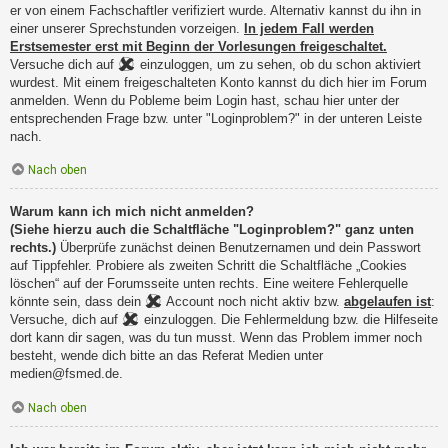
er von einem Fachschaftler verifiziert wurde. Alternativ kannst du ihn in
einer unserer Sprechstunden vorzeigen.
In jedem Fall werden
Erstsemester erst mit Beginn der Vorlesungen freigeschaltet.
Versuche dich auf
einzuloggen, um zu sehen, ob du schon aktiviert
wurdest. Mit einem freigeschalteten Konto kannst du dich hier im Forum
anmelden. Wenn du Pobleme beim Login hast, schau hier unter der
entsprechenden Frage bzw. unter "Loginproblem?" in der unteren Leiste
nach.
Nach oben
Warum kann ich mich nicht anmelden?
(Siehe hierzu auch die Schaltfläche "Loginproblem?" ganz unten
rechts.)
Überprüfe zunächst deinen Benutzernamen und dein Passwort
auf Tippfehler. Probiere als zweiten Schritt die Schaltfläche „Cookies
löschen“ auf der Forumsseite unten rechts. Eine weitere Fehlerquelle
könnte sein, dass dein
Account noch nicht aktiv bzw.
abgelaufen ist
:
Versuche, dich auf
einzuloggen. Die Fehlermeldung bzw. die Hilfeseite
dort kann dir sagen, was du tun musst. Wenn das Problem immer noch
besteht, wende dich bitte an das Referat Medien unter
medien@fsmed.de.
Nach oben