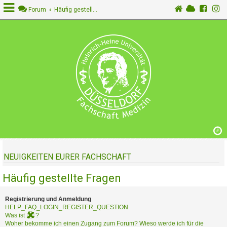
Forum
Häufig gestellte Fragen
A
n
m
e
l
d
e
n
NEUIGKEITEN EURER FACHSCHAFT
R
e
Häufig gestellte Fragen
g
i
s
Registrierung und Anmeldung
t
HELP_FAQ_LOGIN_REGISTER_QUESTION
Was ist
?
r
Woher bekomme ich einen Zugang zum Forum? Wieso werde ich für die