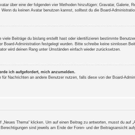
 Avatar über eine der folgenden vier Methoden hinzufügen: Gravatar, Galerie,
Wenn du keinen Avatar benutzen kannst, solltest du die Board-Administratio
viele Beiträge du bislang erstellt hast oder identifizieren bestimmte Benutz
der Board-Administration festgelegt wurden. Bitte schreibe keine sinnlosen 
rator wird deinen Rang unter Umständen einfach wieder zurücksetzen.
erde ich aufgefordert, mich anzumelden.
ion für Nachrichten an andere Benutzer nutzen, falls diese von der Board-Admi
„Neues Thema“ klicken. Um auf einen Beitrag zu antworten, musst du auf „An
e Berechtigungen sind jeweils am Ende der Foren- und der Beitragsansicht aufg