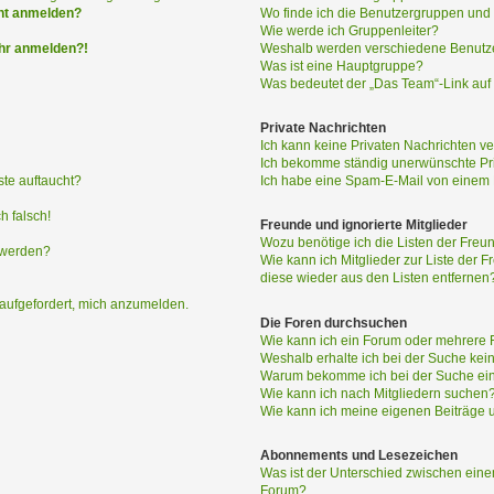
h nicht anmelden?
Wo finde ich die Benutzergruppen und w
Wie werde ich Gruppenleiter?
ehr anmelden?!
Weshalb werden verschiedene Benutzer
Was ist eine Hauptgruppe?
Was bedeutet der „Das Team“-Link auf 
Private Nachrichten
Ich kann keine Privaten Nachrichten ve
Ich bekomme ständig unerwünschte Pri
ste auftaucht?
Ich habe eine Spam-E-Mail von einem M
h falsch!
Freunde und ignorierte Mitglieder
Wozu benötige ich die Listen der Freun
 werden?
Wie kann ich Mitglieder zur Liste der F
diese wieder aus den Listen entfernen
 aufgefordert, mich anzumelden.
Die Foren durchsuchen
Wie kann ich ein Forum oder mehrere
Weshalb erhalte ich bei der Suche kei
Warum bekomme ich bei der Suche ein
Wie kann ich nach Mitgliedern suchen
Wie kann ich meine eigenen Beiträge
Abonnements und Lesezeichen
Was ist der Unterschied zwischen ei
Forum?