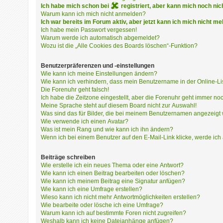
i
Ich habe mich schon bei
registriert, aber kann mich noc
e
Warum kann ich mich nicht anmelden?
r
Ich war bereits im Forum aktiv, aber jetzt kann ich mich nicht m
e
Ich habe mein Passwort vergessen!
n
Warum werde ich automatisch abgemeldet?
Wozu ist die „Alle Cookies des Boards löschen“-Funktion?
Benutzerpräferenzen und -einstellungen
P
Wie kann ich meine Einstellungen ändern?
R
Wie kann ich verhindern, dass mein Benutzername in der Online-Li
O
Die Forenuhr geht falsch!
B
Ich habe die Zeitzone eingestellt, aber die Forenuhr geht immer noc
L
Meine Sprache steht auf diesem Board nicht zur Auswahl!
Was sind das für Bilder, die bei meinem Benutzernamen angezeigt
E
Wie verwende ich einen Avatar?
M
Was ist mein Rang und wie kann ich ihn ändern?
E
Wenn ich bei einem Benutzer auf den E-Mail-Link klicke, werde ich
B
E
Beiträge schreiben
I
Wie erstelle ich ein neues Thema oder eine Antwort?
M
Wie kann ich einen Beitrag bearbeiten oder löschen?
L
Wie kann ich meinem Beitrag eine Signatur anfügen?
Wie kann ich eine Umfrage erstellen?
O
Wieso kann ich nicht mehr Antwortmöglichkeiten erstellen?
G
Wie bearbeite oder lösche ich eine Umfrage?
I
Warum kann ich auf bestimmte Foren nicht zugreifen?
N
Weshalb kann ich keine Dateianhänge anfügen?