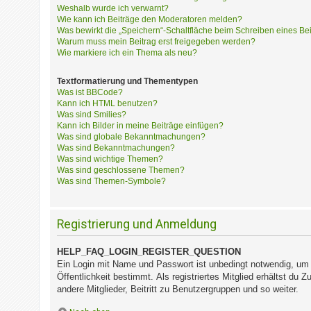
?
Weshalb wurde ich verwarnt?
Wie kann ich Beiträge den Moderatoren melden?
Was bewirkt die „Speichern“-Schaltfläche beim Schreiben eines Be
Warum muss mein Beitrag erst freigegeben werden?
H
Wie markiere ich ein Thema als neu?
i
l
Textformatierung und Thementypen
f
Was ist BBCode?
e
Kann ich HTML benutzen?
u
Was sind Smilies?
Kann ich Bilder in meine Beiträge einfügen?
n
Was sind globale Bekanntmachungen?
d
Was sind Bekanntmachungen?
F
Was sind wichtige Themen?
A
Was sind geschlossene Themen?
Q
Was sind Themen-Symbole?
Registrierung und Anmeldung
HELP_FAQ_LOGIN_REGISTER_QUESTION
Ein Login mit Name und Passwort ist unbedingt notwendig, um s
Öffentlichkeit bestimmt. Als registriertes Mitglied erhältst d
andere Mitglieder, Beitritt zu Benutzergruppen und so weiter.