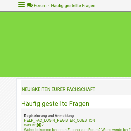
Forum
Häufig gestellte Fragen
A
n
m
e
l
d
e
n
NEUIGKEITEN EURER FACHSCHAFT
R
e
Häufig gestellte Fragen
g
i
s
Registrierung und Anmeldung
t
HELP_FAQ_LOGIN_REGISTER_QUESTION
r
Was ist
?
Woher bekomme ich einen Zugang zum Forum? Wieso werde ich für 