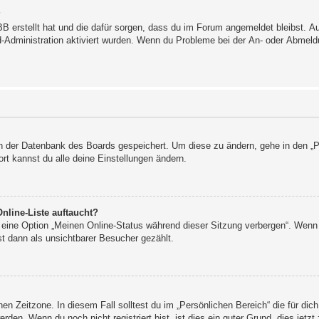
?
BB erstellt hat und die dafür sorgen, dass du im Forum angemeldet bleibst. 
rd-Administration aktiviert wurden. Wenn du Probleme bei der An- oder Abmel
 in der Datenbank des Boards gespeichert. Um diese zu ändern, gehe in den „P
rt kannst du alle deine Einstellungen ändern.
nline-Liste auftaucht?
n eine Option „Meinen Online-Status während dieser Sitzung verbergen“. Wenn 
t dann als unsichtbarer Besucher gezählt.
en Zeitzone. In diesem Fall solltest du im „Persönlichen Bereich“ die für dich
den. Wenn du noch nicht registriert bist, ist dies ein guter Grund, dies jetzt 