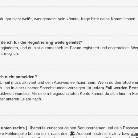
 gar nicht weißt, was gemeint sein könnte, frage bitte deine Kommilitonen.
ich für die Registrierung weitergeleitet?
ogindaten, und du bist automatisch im Forum registriert und angemeldet. W
ht möglich.
mich noch nicht anmelden?
 Email muss aktiviert und dein Ausweis verifiziert sein. Wenn du den Studie
 du ihn in einer unserer Sprechstunden vorzeigen.
In jedem Fall werden Erst
ktiviert wurdest. Mit einem freigeschalteten Konto kannst du dich hier im 
der unteren Leiste nach.
unten rechts.)
Überprüfe zunächst deinen Benutzernamen und dein Passwort au
ere Fehlerquelle könnte sein, dass dein
Account noch nicht aktiv bzw.
abg