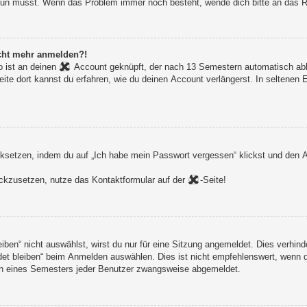
du tun musst. Wenn das Problem immer noch besteht, wende dich bitte an das
nicht mehr anmelden?!
 ist an deinen
Account geknüpft, der nach 13 Semestern automatisch ablä
eite dort kannst du erfahren, wie du deinen Account verlängerst. In seltenen
setzen, indem du auf „Ich habe mein Passwort vergessen“ klickst und den An
rückzusetzen, nutze das Kontaktformular auf der
-Seite!
en“ nicht auswählst, wirst du nur für eine Sitzung angemeldet. Dies verhind
t bleiben“ beim Anmelden auswählen. Dies ist nicht empfehlenswert, wenn du
ginn eines Semesters jeder Benutzer zwangsweise abgemeldet.