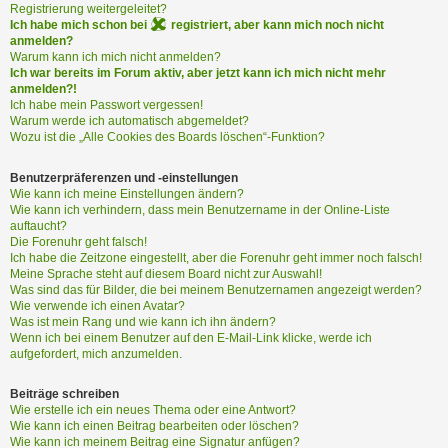
i
Registrierung weitergeleitet?
e
Ich habe mich schon bei
registriert, aber kann mich noch nicht
r
anmelden?
e
Warum kann ich mich nicht anmelden?
Ich war bereits im Forum aktiv, aber jetzt kann ich mich nicht mehr
n
anmelden?!
Ich habe mein Passwort vergessen!
Warum werde ich automatisch abgemeldet?
P
Wozu ist die „Alle Cookies des Boards löschen“-Funktion?
R
O
Benutzerpräferenzen und -einstellungen
B
Wie kann ich meine Einstellungen ändern?
Wie kann ich verhindern, dass mein Benutzername in der Online-Liste
L
auftaucht?
E
Die Forenuhr geht falsch!
M
Ich habe die Zeitzone eingestellt, aber die Forenuhr geht immer noch falsch!
E
Meine Sprache steht auf diesem Board nicht zur Auswahl!
B
Was sind das für Bilder, die bei meinem Benutzernamen angezeigt werden?
E
Wie verwende ich einen Avatar?
Was ist mein Rang und wie kann ich ihn ändern?
I
Wenn ich bei einem Benutzer auf den E-Mail-Link klicke, werde ich
M
aufgefordert, mich anzumelden.
L
O
Beiträge schreiben
G
Wie erstelle ich ein neues Thema oder eine Antwort?
I
Wie kann ich einen Beitrag bearbeiten oder löschen?
N
Wie kann ich meinem Beitrag eine Signatur anfügen?