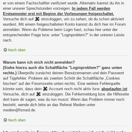
er von einem Fachschaftler verifiziert wurde. Alternativ kannst du ihn in
einer unserer Sprechstunden vorzeigen.
In jedem Fall werden
Erstsemester erst mit Beginn der Vorlesungen freigeschaltet.
Versuche dich auf
einzuloggen, um zu sehen, ob du schon aktiviert
wurdest. Mit einem freigeschalteten Konto kannst du dich hier im Forum
anmelden. Wenn du Pobleme beim Login hast, schau hier unter der
entsprechenden Frage bzw. unter "Loginproblem?" in der unteren Leiste
nach.
Nach oben
Warum kann ich mich nicht anmelden?
(Siehe hierzu auch die Schaltfläche "Loginproblem?" ganz unten
rechts.)
Überprüfe zunächst deinen Benutzernamen und dein Passwort
auf Tippfehler. Probiere als zweiten Schritt die Schaltfläche „Cookies
löschen“ auf der Forumsseite unten rechts. Eine weitere Fehlerquelle
könnte sein, dass dein
Account noch nicht aktiv bzw.
abgelaufen ist
:
Versuche, dich auf
einzuloggen. Die Fehlermeldung bzw. die Hilfeseite
dort kann dir sagen, was du tun musst. Wenn das Problem immer noch
besteht, wende dich bitte an das Referat Medien unter
medien@fsmed.de.
Nach oben