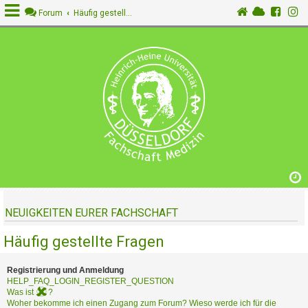
Forum
Häufig gestellte Fragen
A
n
m
e
l
d
e
n
NEUIGKEITEN EURER FACHSCHAFT
R
e
Häufig gestellte Fragen
g
i
s
Registrierung und Anmeldung
t
HELP_FAQ_LOGIN_REGISTER_QUESTION
Was ist
?
r
Woher bekomme ich einen Zugang zum Forum? Wieso werde ich für die