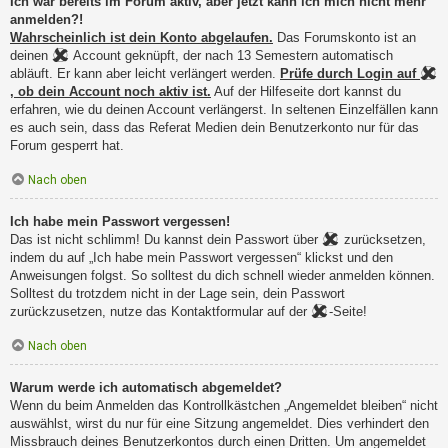
Ich war bereits im Forum aktiv, aber jetzt kann ich mich nicht mehr
anmelden?!
Wahrscheinlich ist dein Konto abgelaufen.
Das Forumskonto ist an
deinen
Account geknüpft, der nach 13 Semestern automatisch
abläuft. Er kann aber leicht verlängert werden.
Prüfe durch Login auf
, ob dein Account noch aktiv ist.
Auf der Hilfeseite dort kannst du
erfahren, wie du deinen Account verlängerst. In seltenen Einzelfällen kann
es auch sein, dass das Referat Medien dein Benutzerkonto nur für das
Forum gesperrt hat.
Nach oben
Ich habe mein Passwort vergessen!
Das ist nicht schlimm! Du kannst dein Passwort über
zurücksetzen,
indem du auf „Ich habe mein Passwort vergessen“ klickst und den
Anweisungen folgst. So solltest du dich schnell wieder anmelden können.
Solltest du trotzdem nicht in der Lage sein, dein Passwort
zurückzusetzen, nutze das Kontaktformular auf der
-Seite!
Nach oben
Warum werde ich automatisch abgemeldet?
Wenn du beim Anmelden das Kontrollkästchen „Angemeldet bleiben“ nicht
auswählst, wirst du nur für eine Sitzung angemeldet. Dies verhindert den
Missbrauch deines Benutzerkontos durch einen Dritten. Um angemeldet