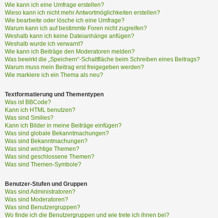
?
Wie kann ich eine Umfrage erstellen?
Wieso kann ich nicht mehr Antwortmöglichkeiten erstellen?
Wie bearbeite oder lösche ich eine Umfrage?
Warum kann ich auf bestimmte Foren nicht zugreifen?
H
Weshalb kann ich keine Dateianhänge anfügen?
i
Weshalb wurde ich verwarnt?
Wie kann ich Beiträge den Moderatoren melden?
l
Was bewirkt die „Speichern“-Schaltfläche beim Schreiben eines Beitrags?
f
Warum muss mein Beitrag erst freigegeben werden?
e
Wie markiere ich ein Thema als neu?
u
n
Textformatierung und Thementypen
d
Was ist BBCode?
F
Kann ich HTML benutzen?
A
Was sind Smilies?
Kann ich Bilder in meine Beiträge einfügen?
Q
Was sind globale Bekanntmachungen?
Was sind Bekanntmachungen?
Was sind wichtige Themen?
Was sind geschlossene Themen?
Was sind Themen-Symbole?
Benutzer-Stufen und Gruppen
Was sind Administratoren?
Was sind Moderatoren?
Was sind Benutzergruppen?
Wo finde ich die Benutzergruppen und wie trete ich ihnen bei?