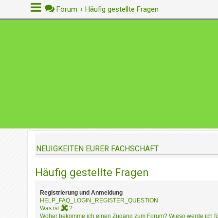
Forum
Häufig gestellte Fragen
A
n
m
e
l
d
e
n
NEUIGKEITEN EURER FACHSCHAFT
R
e
Häufig gestellte Fragen
g
i
s
Registrierung und Anmeldung
t
HELP_FAQ_LOGIN_REGISTER_QUESTION
r
Was ist
?
Woher bekomme ich einen Zugang zum Forum? Wieso werde ich für 