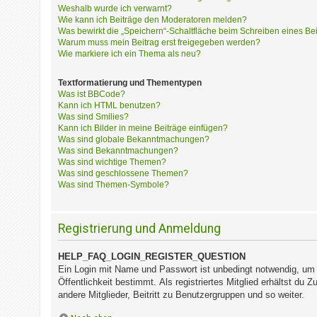
?
Weshalb wurde ich verwarnt?
Wie kann ich Beiträge den Moderatoren melden?
Was bewirkt die „Speichern“-Schaltfläche beim Schreiben eines Be
Warum muss mein Beitrag erst freigegeben werden?
H
Wie markiere ich ein Thema als neu?
i
l
Textformatierung und Thementypen
f
Was ist BBCode?
e
Kann ich HTML benutzen?
u
Was sind Smilies?
Kann ich Bilder in meine Beiträge einfügen?
n
Was sind globale Bekanntmachungen?
d
Was sind Bekanntmachungen?
F
Was sind wichtige Themen?
A
Was sind geschlossene Themen?
Q
Was sind Themen-Symbole?
Registrierung und Anmeldung
HELP_FAQ_LOGIN_REGISTER_QUESTION
Ein Login mit Name und Passwort ist unbedingt notwendig, um s
Öffentlichkeit bestimmt. Als registriertes Mitglied erhältst d
andere Mitglieder, Beitritt zu Benutzergruppen und so weiter.