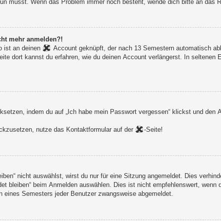
du tun musst. Wenn das Problem immer noch besteht, wende dich bitte an das
nicht mehr anmelden?!
 ist an deinen
Account geknüpft, der nach 13 Semestern automatisch ablä
eite dort kannst du erfahren, wie du deinen Account verlängerst. In seltenen
setzen, indem du auf „Ich habe mein Passwort vergessen“ klickst und den An
rückzusetzen, nutze das Kontaktformular auf der
-Seite!
en“ nicht auswählst, wirst du nur für eine Sitzung angemeldet. Dies verhind
t bleiben“ beim Anmelden auswählen. Dies ist nicht empfehlenswert, wenn du
ginn eines Semesters jeder Benutzer zwangsweise abgemeldet.