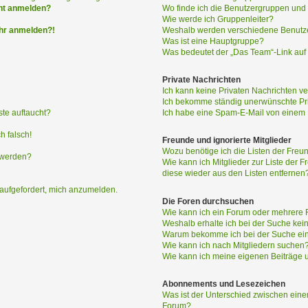
h nicht anmelden?
Wo finde ich die Benutzergruppen und w
Wie werde ich Gruppenleiter?
ehr anmelden?!
Weshalb werden verschiedene Benutzer
Was ist eine Hauptgruppe?
Was bedeutet der „Das Team“-Link auf 
Private Nachrichten
Ich kann keine Privaten Nachrichten ve
Ich bekomme ständig unerwünschte Pri
ste auftaucht?
Ich habe eine Spam-E-Mail von einem M
h falsch!
Freunde und ignorierte Mitglieder
Wozu benötige ich die Listen der Freun
 werden?
Wie kann ich Mitglieder zur Liste der F
diese wieder aus den Listen entfernen
 aufgefordert, mich anzumelden.
Die Foren durchsuchen
Wie kann ich ein Forum oder mehrere
Weshalb erhalte ich bei der Suche kei
Warum bekomme ich bei der Suche ein
Wie kann ich nach Mitgliedern suchen
Wie kann ich meine eigenen Beiträge
Abonnements und Lesezeichen
Was ist der Unterschied zwischen ei
Forum?