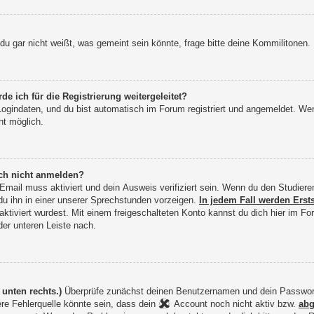
 gar nicht weißt, was gemeint sein könnte, frage bitte deine Kommilitonen.
ich für die Registrierung weitergeleitet?
ogindaten, und du bist automatisch im Forum registriert und angemeldet. W
ht möglich.
mich noch nicht anmelden?
 Email muss aktiviert und dein Ausweis verifiziert sein. Wenn du den Studie
 du ihn in einer unserer Sprechstunden vorzeigen.
In jedem Fall werden Erst
ktiviert wurdest. Mit einem freigeschalteten Konto kannst du dich hier im 
der unteren Leiste nach.
unten rechts.)
Überprüfe zunächst deinen Benutzernamen und dein Passwort au
ere Fehlerquelle könnte sein, dass dein
Account noch nicht aktiv bzw.
abg