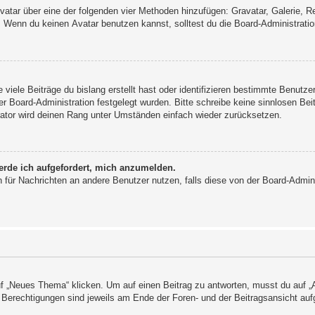
 Avatar über eine der folgenden vier Methoden hinzufügen: Gravatar, Galerie,
Wenn du keinen Avatar benutzen kannst, solltest du die Board-Administratio
viele Beiträge du bislang erstellt hast oder identifizieren bestimmte Benutz
der Board-Administration festgelegt wurden. Bitte schreibe keine sinnlosen 
rator wird deinen Rang unter Umständen einfach wieder zurücksetzen.
erde ich aufgefordert, mich anzumelden.
ion für Nachrichten an andere Benutzer nutzen, falls diese von der Board-Admi
„Neues Thema“ klicken. Um auf einen Beitrag zu antworten, musst du auf „An
e Berechtigungen sind jeweils am Ende der Foren- und der Beitragsansicht aufg