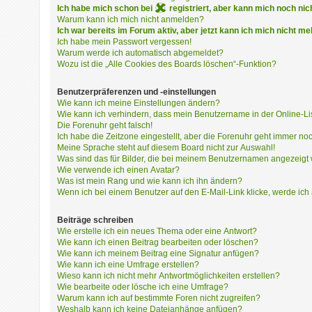
i
Ich habe mich schon bei
registriert, aber kann mich noc
e
Warum kann ich mich nicht anmelden?
r
Ich war bereits im Forum aktiv, aber jetzt kann ich mich nicht m
e
Ich habe mein Passwort vergessen!
n
Warum werde ich automatisch abgemeldet?
Wozu ist die „Alle Cookies des Boards löschen“-Funktion?
Benutzerpräferenzen und -einstellungen
P
Wie kann ich meine Einstellungen ändern?
R
Wie kann ich verhindern, dass mein Benutzername in der Online-Li
O
Die Forenuhr geht falsch!
B
Ich habe die Zeitzone eingestellt, aber die Forenuhr geht immer noc
L
Meine Sprache steht auf diesem Board nicht zur Auswahl!
Was sind das für Bilder, die bei meinem Benutzernamen angezeigt
E
Wie verwende ich einen Avatar?
M
Was ist mein Rang und wie kann ich ihn ändern?
E
Wenn ich bei einem Benutzer auf den E-Mail-Link klicke, werde ich
B
E
Beiträge schreiben
I
Wie erstelle ich ein neues Thema oder eine Antwort?
M
Wie kann ich einen Beitrag bearbeiten oder löschen?
L
Wie kann ich meinem Beitrag eine Signatur anfügen?
Wie kann ich eine Umfrage erstellen?
O
Wieso kann ich nicht mehr Antwortmöglichkeiten erstellen?
G
Wie bearbeite oder lösche ich eine Umfrage?
I
Warum kann ich auf bestimmte Foren nicht zugreifen?
N
Weshalb kann ich keine Dateianhänge anfügen?