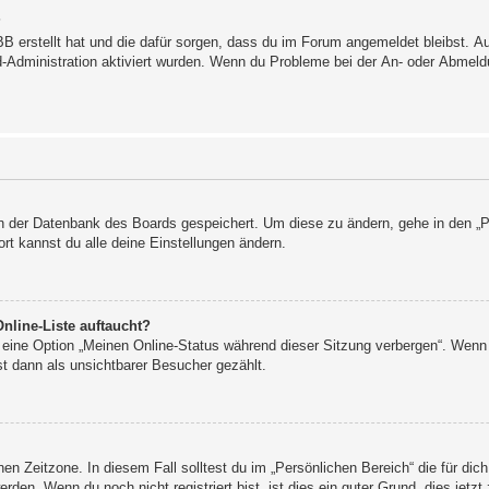
?
BB erstellt hat und die dafür sorgen, dass du im Forum angemeldet bleibst. 
rd-Administration aktiviert wurden. Wenn du Probleme bei der An- oder Abmel
 in der Datenbank des Boards gespeichert. Um diese zu ändern, gehe in den „P
rt kannst du alle deine Einstellungen ändern.
nline-Liste auftaucht?
n eine Option „Meinen Online-Status während dieser Sitzung verbergen“. Wenn 
t dann als unsichtbarer Besucher gezählt.
en Zeitzone. In diesem Fall solltest du im „Persönlichen Bereich“ die für dich
den. Wenn du noch nicht registriert bist, ist dies ein guter Grund, dies jetzt 