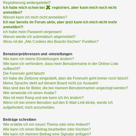
i
Registrierung weitergeleitet?
e
Ich habe mich schon bei
registriert, aber kann mich noch nicht
r
anmelden?
e
Warum kann ich mich nicht anmelden?
Ich war bereits im Forum aktiv, aber jetzt kann ich mich nicht mehr
n
anmelden?!
Ich habe mein Passwort vergessen!
Warum werde ich automatisch abgemeldet?
P
Wozu ist die „Alle Cookies des Boards löschen“-Funktion?
R
O
Benutzerpräferenzen und -einstellungen
B
Wie kann ich meine Einstellungen ändern?
Wie kann ich verhindern, dass mein Benutzername in der Online-Liste
L
auftaucht?
E
Die Forenuhr geht falsch!
M
Ich habe die Zeitzone eingestellt, aber die Forenuhr geht immer noch falsch!
E
Meine Sprache steht auf diesem Board nicht zur Auswahl!
B
Was sind das für Bilder, die bei meinem Benutzernamen angezeigt werden?
E
Wie verwende ich einen Avatar?
Was ist mein Rang und wie kann ich ihn ändern?
I
Wenn ich bei einem Benutzer auf den E-Mail-Link klicke, werde ich
M
aufgefordert, mich anzumelden.
L
O
Beiträge schreiben
G
Wie erstelle ich ein neues Thema oder eine Antwort?
I
Wie kann ich einen Beitrag bearbeiten oder löschen?
N
Wie kann ich meinem Beitrag eine Signatur anfügen?