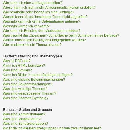
?
Wie kann ich eine Umfrage erstellen?
Wieso kann ich nicht mehr Antwortmöglichkeiten erstellen?
Wie bearbeite oder lösche ich eine Umfrage?
Warum kann ich auf bestimmte Foren nicht zugreifen?
H
Weshalb kann ich keine Dateianhänge anfügen?
i
Weshalb wurde ich verwarnt?
Wie kann ich Beiträge den Moderatoren melden?
l
Was bewirkt die „Speichern“-Schaltfläche beim Schreiben eines Beitrags?
f
Warum muss mein Beitrag erst freigegeben werden?
e
Wie markiere ich ein Thema als neu?
u
n
Textformatierung und Thementypen
d
Was ist BBCode?
F
Kann ich HTML benutzen?
A
Was sind Smilies?
Kann ich Bilder in meine Beiträge einfügen?
Q
Was sind globale Bekanntmachungen?
Was sind Bekanntmachungen?
Was sind wichtige Themen?
Was sind geschlossene Themen?
Was sind Themen-Symbole?
Benutzer-Stufen und Gruppen
Was sind Administratoren?
Was sind Moderatoren?
Was sind Benutzergruppen?
Wo finde ich die Benutzergruppen und wie trete ich ihnen bei?