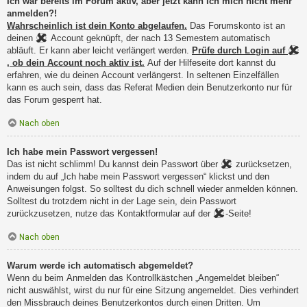
Ich war bereits im Forum aktiv, aber jetzt kann ich mich nicht mehr
anmelden?!
Wahrscheinlich ist dein Konto abgelaufen.
Das Forumskonto ist an
deinen
Account geknüpft, der nach 13 Semestern automatisch
abläuft. Er kann aber leicht verlängert werden.
Prüfe durch Login auf
, ob dein Account noch aktiv ist.
Auf der Hilfeseite dort kannst du
erfahren, wie du deinen Account verlängerst. In seltenen Einzelfällen
kann es auch sein, dass das Referat Medien dein Benutzerkonto nur für
das Forum gesperrt hat.
Nach oben
Ich habe mein Passwort vergessen!
Das ist nicht schlimm! Du kannst dein Passwort über
zurücksetzen,
indem du auf „Ich habe mein Passwort vergessen“ klickst und den
Anweisungen folgst. So solltest du dich schnell wieder anmelden können.
Solltest du trotzdem nicht in der Lage sein, dein Passwort
zurückzusetzen, nutze das Kontaktformular auf der
-Seite!
Nach oben
Warum werde ich automatisch abgemeldet?
Wenn du beim Anmelden das Kontrollkästchen „Angemeldet bleiben“
nicht auswählst, wirst du nur für eine Sitzung angemeldet. Dies verhindert
den Missbrauch deines Benutzerkontos durch einen Dritten. Um