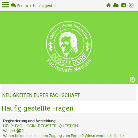
Forum
Häufig gestellte Fragen
A
n
m
e
l
d
e
n
NEUIGKEITEN EURER FACHSCHAFT
R
e
Häufig gestellte Fragen
g
i
s
Registrierung und Anmeldung
t
HELP_FAQ_LOGIN_REGISTER_QUESTION
Was ist
?
r
Woher bekomme ich einen Zugang zum Forum? Wieso werde ich für die