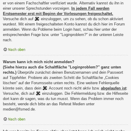
er von einem Fachschaftler verifiziert wurde. Alternativ kannst du ihn in
einer unserer Sprechstunden vorzeigen.
In jedem Fall werden
Erstsemester erst mit Beginn der Vorlesungen freigeschaltet.
Versuche dich auf
einzuloggen, um zu sehen, ob du schon aktiviert
wurdest. Mit einem freigeschalteten Konto kannst du dich hier im Forum
anmelden. Wenn du Pobleme beim Login hast, schau hier unter der
entsprechenden Frage bzw. unter "Loginproblem?" in der unteren Leiste
nach.
Nach oben
Warum kann ich mich nicht anmelden?
(Siehe hierzu auch die Schaltfläche "Loginproblem?" ganz unten
rechts.)
Überprüfe zunächst deinen Benutzernamen und dein Passwort
auf Tippfehler. Probiere als zweiten Schritt die Schaltfläche „Cookies
löschen“ auf der Forumsseite unten rechts. Eine weitere Fehlerquelle
könnte sein, dass dein
Account noch nicht aktiv bzw.
abgelaufen ist
:
Versuche, dich auf
einzuloggen. Die Fehlermeldung bzw. die Hilfeseite
dort kann dir sagen, was du tun musst. Wenn das Problem immer noch
besteht, wende dich bitte an das Referat Medien unter
medien@fsmed.de.
Nach oben