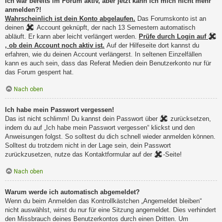
Ich war bereits im Forum aktiv, aber jetzt kann ich mich nicht mehr
anmelden?!
Wahrscheinlich ist dein Konto abgelaufen.
Das Forumskonto ist an
deinen
Account geknüpft, der nach 13 Semestern automatisch
abläuft. Er kann aber leicht verlängert werden.
Prüfe durch Login auf
, ob dein Account noch aktiv ist.
Auf der Hilfeseite dort kannst du
erfahren, wie du deinen Account verlängerst. In seltenen Einzelfällen
kann es auch sein, dass das Referat Medien dein Benutzerkonto nur für
das Forum gesperrt hat.
Nach oben
Ich habe mein Passwort vergessen!
Das ist nicht schlimm! Du kannst dein Passwort über
zurücksetzen,
indem du auf „Ich habe mein Passwort vergessen“ klickst und den
Anweisungen folgst. So solltest du dich schnell wieder anmelden können.
Solltest du trotzdem nicht in der Lage sein, dein Passwort
zurückzusetzen, nutze das Kontaktformular auf der
-Seite!
Nach oben
Warum werde ich automatisch abgemeldet?
Wenn du beim Anmelden das Kontrollkästchen „Angemeldet bleiben“
nicht auswählst, wirst du nur für eine Sitzung angemeldet. Dies verhindert
den Missbrauch deines Benutzerkontos durch einen Dritten. Um