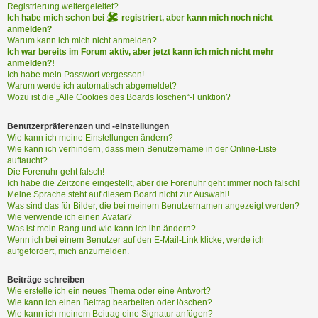
i
Registrierung weitergeleitet?
e
Ich habe mich schon bei
registriert, aber kann mich noch nicht
r
anmelden?
e
Warum kann ich mich nicht anmelden?
Ich war bereits im Forum aktiv, aber jetzt kann ich mich nicht mehr
n
anmelden?!
Ich habe mein Passwort vergessen!
Warum werde ich automatisch abgemeldet?
P
Wozu ist die „Alle Cookies des Boards löschen“-Funktion?
R
O
Benutzerpräferenzen und -einstellungen
B
Wie kann ich meine Einstellungen ändern?
Wie kann ich verhindern, dass mein Benutzername in der Online-Liste
L
auftaucht?
E
Die Forenuhr geht falsch!
M
Ich habe die Zeitzone eingestellt, aber die Forenuhr geht immer noch falsch!
E
Meine Sprache steht auf diesem Board nicht zur Auswahl!
B
Was sind das für Bilder, die bei meinem Benutzernamen angezeigt werden?
E
Wie verwende ich einen Avatar?
Was ist mein Rang und wie kann ich ihn ändern?
I
Wenn ich bei einem Benutzer auf den E-Mail-Link klicke, werde ich
M
aufgefordert, mich anzumelden.
L
O
Beiträge schreiben
G
Wie erstelle ich ein neues Thema oder eine Antwort?
I
Wie kann ich einen Beitrag bearbeiten oder löschen?
N
Wie kann ich meinem Beitrag eine Signatur anfügen?