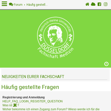
Forum
Häufig gestellte Fragen
A
n
m
e
l
d
e
n
NEUIGKEITEN EURER FACHSCHAFT
R
e
Häufig gestellte Fragen
g
i
s
Registrierung und Anmeldung
t
HELP_FAQ_LOGIN_REGISTER_QUESTION
Was ist
?
r
Woher bekomme ich einen Zugang zum Forum? Wieso werde ich für die