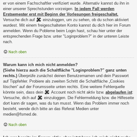
er von einem Fachschaftler verifiziert wurde. Alternativ kannst du ihn in
einer unserer Sprechstunden vorzeigen.
In jedem Fall werden
Erstsemester erst mit Beginn der Vorlesungen freigeschaltet.
Versuche dich auf
einzuloggen, um zu sehen, ob du schon aktiviert
wurdest. Mit einem freigeschalteten Konto kannst du dich hier im Forum
anmelden. Wenn du Pobleme beim Login hast, schau hier unter der
entsprechenden Frage bzw. unter "Loginproblem?" in der unteren Leiste
nach.
Nach oben
Warum kann ich mich nicht anmelden?
(Siehe hierzu auch die Schaltfläche "Loginproblem?" ganz unten
rechts.)
Überprüfe zunächst deinen Benutzernamen und dein Passwort
auf Tippfehler. Probiere als zweiten Schritt die Schaltfläche „Cookies
löschen“ auf der Forumsseite unten rechts. Eine weitere Fehlerquelle
könnte sein, dass dein
Account noch nicht aktiv bzw.
abgelaufen ist
:
Versuche, dich auf
einzuloggen. Die Fehlermeldung bzw. die Hilfeseite
dort kann dir sagen, was du tun musst. Wenn das Problem immer noch
besteht, wende dich bitte an das Referat Medien unter
medien@fsmed.de.
Nach oben