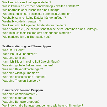
?
Wie kann ich eine Umfrage erstellen?
Wieso kann ich nicht mehr Antwortmöglichkeiten erstellen?
Wie bearbeite oder lösche ich eine Umfrage?
Warum kann ich auf bestimmte Foren nicht zugreifen?
H
Weshalb kann ich keine Dateianhänge anfügen?
i
Weshalb wurde ich verwarnt?
Wie kann ich Beiträge den Moderatoren melden?
l
Was bewirkt die „Speichern“-Schaltfläche beim Schreiben eines Beitrags?
f
Warum muss mein Beitrag erst freigegeben werden?
e
Wie markiere ich ein Thema als neu?
u
n
Textformatierung und Thementypen
d
Was ist BBCode?
F
Kann ich HTML benutzen?
A
Was sind Smilies?
Kann ich Bilder in meine Beiträge einfügen?
Q
Was sind globale Bekanntmachungen?
Was sind Bekanntmachungen?
Was sind wichtige Themen?
Was sind geschlossene Themen?
Was sind Themen-Symbole?
Benutzer-Stufen und Gruppen
Was sind Administratoren?
Was sind Moderatoren?
Was sind Benutzergruppen?
Wo finde ich die Benutzergruppen und wie trete ich ihnen bei?