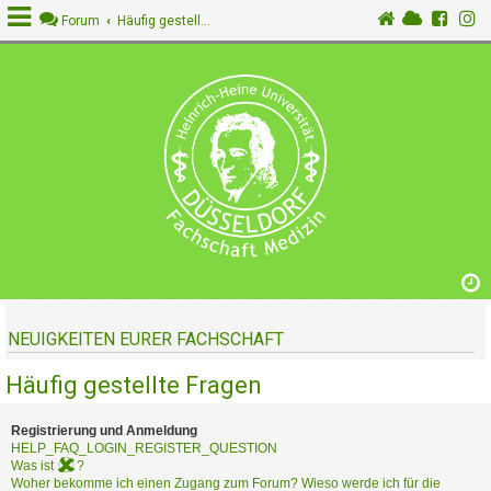
Forum
Häufig gestellte Fragen
A
n
m
e
l
d
e
n
NEUIGKEITEN EURER FACHSCHAFT
R
e
Häufig gestellte Fragen
g
i
s
Registrierung und Anmeldung
t
HELP_FAQ_LOGIN_REGISTER_QUESTION
Was ist
?
r
Woher bekomme ich einen Zugang zum Forum? Wieso werde ich für die