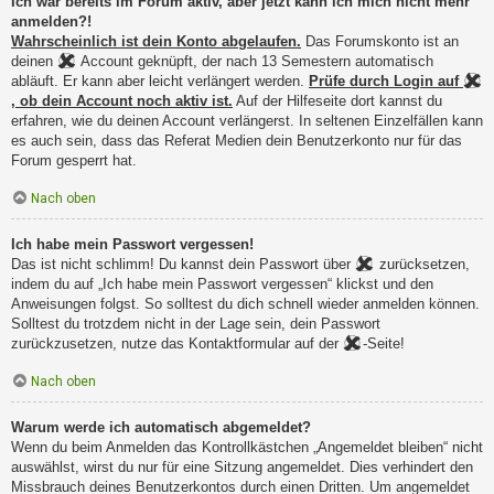
Ich war bereits im Forum aktiv, aber jetzt kann ich mich nicht mehr
anmelden?!
Wahrscheinlich ist dein Konto abgelaufen.
Das Forumskonto ist an
deinen
Account geknüpft, der nach 13 Semestern automatisch
abläuft. Er kann aber leicht verlängert werden.
Prüfe durch Login auf
, ob dein Account noch aktiv ist.
Auf der Hilfeseite dort kannst du
erfahren, wie du deinen Account verlängerst. In seltenen Einzelfällen kann
es auch sein, dass das Referat Medien dein Benutzerkonto nur für das
Forum gesperrt hat.
Nach oben
Ich habe mein Passwort vergessen!
Das ist nicht schlimm! Du kannst dein Passwort über
zurücksetzen,
indem du auf „Ich habe mein Passwort vergessen“ klickst und den
Anweisungen folgst. So solltest du dich schnell wieder anmelden können.
Solltest du trotzdem nicht in der Lage sein, dein Passwort
zurückzusetzen, nutze das Kontaktformular auf der
-Seite!
Nach oben
Warum werde ich automatisch abgemeldet?
Wenn du beim Anmelden das Kontrollkästchen „Angemeldet bleiben“ nicht
auswählst, wirst du nur für eine Sitzung angemeldet. Dies verhindert den
Missbrauch deines Benutzerkontos durch einen Dritten. Um angemeldet