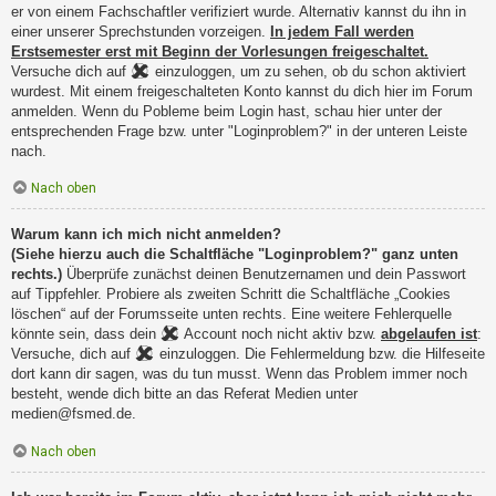
er von einem Fachschaftler verifiziert wurde. Alternativ kannst du ihn in
einer unserer Sprechstunden vorzeigen.
In jedem Fall werden
Erstsemester erst mit Beginn der Vorlesungen freigeschaltet.
Versuche dich auf
einzuloggen, um zu sehen, ob du schon aktiviert
wurdest. Mit einem freigeschalteten Konto kannst du dich hier im Forum
anmelden. Wenn du Pobleme beim Login hast, schau hier unter der
entsprechenden Frage bzw. unter "Loginproblem?" in der unteren Leiste
nach.
Nach oben
Warum kann ich mich nicht anmelden?
(Siehe hierzu auch die Schaltfläche "Loginproblem?" ganz unten
rechts.)
Überprüfe zunächst deinen Benutzernamen und dein Passwort
auf Tippfehler. Probiere als zweiten Schritt die Schaltfläche „Cookies
löschen“ auf der Forumsseite unten rechts. Eine weitere Fehlerquelle
könnte sein, dass dein
Account noch nicht aktiv bzw.
abgelaufen ist
:
Versuche, dich auf
einzuloggen. Die Fehlermeldung bzw. die Hilfeseite
dort kann dir sagen, was du tun musst. Wenn das Problem immer noch
besteht, wende dich bitte an das Referat Medien unter
medien@fsmed.de.
Nach oben