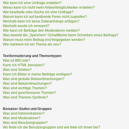
?
Wie kann ich eine Umfrage erstellen?
Wieso kann ich nicht mehr Antwortmöglichkeiten erstellen?
Wie bearbeite oder lösche ich eine Umfrage?
Warum kann ich auf bestimmte Foren nicht zugreifen?
H
Weshalb kann ich keine Dateianhänge anfügen?
i
Weshalb wurde ich verwarnt?
Wie kann ich Beiträge den Moderatoren melden?
l
Was bewirkt die „Speichern“-Schaltfläche beim Schreiben eines Beitrags?
f
Warum muss mein Beitrag erst freigegeben werden?
e
Wie markiere ich ein Thema als neu?
u
n
Textformatierung und Thementypen
d
Was ist BBCode?
F
Kann ich HTML benutzen?
A
Was sind Smilies?
Kann ich Bilder in meine Beiträge einfügen?
Q
Was sind globale Bekanntmachungen?
Was sind Bekanntmachungen?
Was sind wichtige Themen?
Was sind geschlossene Themen?
Was sind Themen-Symbole?
Benutzer-Stufen und Gruppen
Was sind Administratoren?
Was sind Moderatoren?
Was sind Benutzergruppen?
Wo finde ich die Benutzergruppen und wie trete ich ihnen bei?