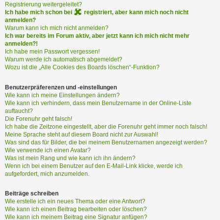
i
Registrierung weitergeleitet?
e
Ich habe mich schon bei
registriert, aber kann mich noch nicht
r
anmelden?
e
Warum kann ich mich nicht anmelden?
Ich war bereits im Forum aktiv, aber jetzt kann ich mich nicht mehr
n
anmelden?!
Ich habe mein Passwort vergessen!
Warum werde ich automatisch abgemeldet?
P
Wozu ist die „Alle Cookies des Boards löschen“-Funktion?
R
O
Benutzerpräferenzen und -einstellungen
B
Wie kann ich meine Einstellungen ändern?
Wie kann ich verhindern, dass mein Benutzername in der Online-Liste
L
auftaucht?
E
Die Forenuhr geht falsch!
M
Ich habe die Zeitzone eingestellt, aber die Forenuhr geht immer noch falsch!
E
Meine Sprache steht auf diesem Board nicht zur Auswahl!
B
Was sind das für Bilder, die bei meinem Benutzernamen angezeigt werden?
E
Wie verwende ich einen Avatar?
Was ist mein Rang und wie kann ich ihn ändern?
I
Wenn ich bei einem Benutzer auf den E-Mail-Link klicke, werde ich
M
aufgefordert, mich anzumelden.
L
O
Beiträge schreiben
G
Wie erstelle ich ein neues Thema oder eine Antwort?
I
Wie kann ich einen Beitrag bearbeiten oder löschen?
N
Wie kann ich meinem Beitrag eine Signatur anfügen?