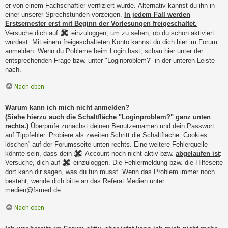
er von einem Fachschaftler verifiziert wurde. Alternativ kannst du ihn in
einer unserer Sprechstunden vorzeigen.
In jedem Fall werden
Erstsemester erst mit Beginn der Vorlesungen freigeschaltet.
Versuche dich auf
einzuloggen, um zu sehen, ob du schon aktiviert
wurdest. Mit einem freigeschalteten Konto kannst du dich hier im Forum
anmelden. Wenn du Pobleme beim Login hast, schau hier unter der
entsprechenden Frage bzw. unter "Loginproblem?" in der unteren Leiste
nach.
Nach oben
Warum kann ich mich nicht anmelden?
(Siehe hierzu auch die Schaltfläche "Loginproblem?" ganz unten
rechts.)
Überprüfe zunächst deinen Benutzernamen und dein Passwort
auf Tippfehler. Probiere als zweiten Schritt die Schaltfläche „Cookies
löschen“ auf der Forumsseite unten rechts. Eine weitere Fehlerquelle
könnte sein, dass dein
Account noch nicht aktiv bzw.
abgelaufen ist
:
Versuche, dich auf
einzuloggen. Die Fehlermeldung bzw. die Hilfeseite
dort kann dir sagen, was du tun musst. Wenn das Problem immer noch
besteht, wende dich bitte an das Referat Medien unter
medien@fsmed.de.
Nach oben