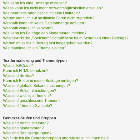
?
Wie kann ich eine Umfrage erstellen?
Wieso kann ich nicht mehr Antwortmöglichkeiten erstellen?
Wie bearbeite oder lösche ich eine Umfrage?
Warum kann ich auf bestimmte Foren nicht zugreifen?
H
Weshalb kann ich keine Dateianhänge anfügen?
i
Weshalb wurde ich verwarnt?
Wie kann ich Beiträge den Moderatoren melden?
l
Was bewirkt die „Speichern“-Schaltfläche beim Schreiben eines Beitrags?
f
Warum muss mein Beitrag erst freigegeben werden?
e
Wie markiere ich ein Thema als neu?
u
n
Textformatierung und Thementypen
d
Was ist BBCode?
F
Kann ich HTML benutzen?
A
Was sind Smilies?
Kann ich Bilder in meine Beiträge einfügen?
Q
Was sind globale Bekanntmachungen?
Was sind Bekanntmachungen?
Was sind wichtige Themen?
Was sind geschlossene Themen?
Was sind Themen-Symbole?
Benutzer-Stufen und Gruppen
Was sind Administratoren?
Was sind Moderatoren?
Was sind Benutzergruppen?
Wo finde ich die Benutzergruppen und wie trete ich ihnen bei?