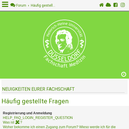
Forum
Häufig gestellte Fragen
A
n
m
e
l
d
e
n
NEUIGKEITEN EURER FACHSCHAFT
R
e
Häufig gestellte Fragen
g
i
s
Registrierung und Anmeldung
t
HELP_FAQ_LOGIN_REGISTER_QUESTION
Was ist
?
r
Woher bekomme ich einen Zugang zum Forum? Wieso werde ich für die