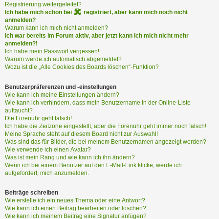
i
Registrierung weitergeleitet?
e
Ich habe mich schon bei
registriert, aber kann mich noch nicht
r
anmelden?
e
Warum kann ich mich nicht anmelden?
Ich war bereits im Forum aktiv, aber jetzt kann ich mich nicht mehr
n
anmelden?!
Ich habe mein Passwort vergessen!
Warum werde ich automatisch abgemeldet?
P
Wozu ist die „Alle Cookies des Boards löschen“-Funktion?
R
O
Benutzerpräferenzen und -einstellungen
B
Wie kann ich meine Einstellungen ändern?
Wie kann ich verhindern, dass mein Benutzername in der Online-Liste
L
auftaucht?
E
Die Forenuhr geht falsch!
M
Ich habe die Zeitzone eingestellt, aber die Forenuhr geht immer noch falsch!
E
Meine Sprache steht auf diesem Board nicht zur Auswahl!
B
Was sind das für Bilder, die bei meinem Benutzernamen angezeigt werden?
E
Wie verwende ich einen Avatar?
Was ist mein Rang und wie kann ich ihn ändern?
I
Wenn ich bei einem Benutzer auf den E-Mail-Link klicke, werde ich
M
aufgefordert, mich anzumelden.
L
O
Beiträge schreiben
G
Wie erstelle ich ein neues Thema oder eine Antwort?
I
Wie kann ich einen Beitrag bearbeiten oder löschen?
N
Wie kann ich meinem Beitrag eine Signatur anfügen?