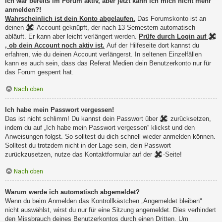
Ich war bereits im Forum aktiv, aber jetzt kann ich mich nicht mehr
anmelden?!
Wahrscheinlich ist dein Konto abgelaufen.
Das Forumskonto ist an
deinen
Account geknüpft, der nach 13 Semestern automatisch
abläuft. Er kann aber leicht verlängert werden.
Prüfe durch Login auf
, ob dein Account noch aktiv ist.
Auf der Hilfeseite dort kannst du
erfahren, wie du deinen Account verlängerst. In seltenen Einzelfällen
kann es auch sein, dass das Referat Medien dein Benutzerkonto nur für
das Forum gesperrt hat.
Nach oben
Ich habe mein Passwort vergessen!
Das ist nicht schlimm! Du kannst dein Passwort über
zurücksetzen,
indem du auf „Ich habe mein Passwort vergessen“ klickst und den
Anweisungen folgst. So solltest du dich schnell wieder anmelden können.
Solltest du trotzdem nicht in der Lage sein, dein Passwort
zurückzusetzen, nutze das Kontaktformular auf der
-Seite!
Nach oben
Warum werde ich automatisch abgemeldet?
Wenn du beim Anmelden das Kontrollkästchen „Angemeldet bleiben“
nicht auswählst, wirst du nur für eine Sitzung angemeldet. Dies verhindert
den Missbrauch deines Benutzerkontos durch einen Dritten. Um