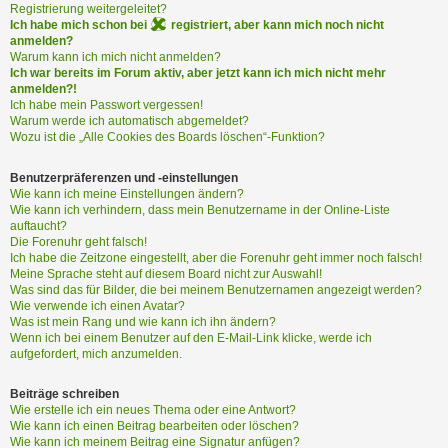
i
Registrierung weitergeleitet?
e
Ich habe mich schon bei
registriert, aber kann mich noch nicht
r
anmelden?
e
Warum kann ich mich nicht anmelden?
Ich war bereits im Forum aktiv, aber jetzt kann ich mich nicht mehr
n
anmelden?!
Ich habe mein Passwort vergessen!
Warum werde ich automatisch abgemeldet?
P
Wozu ist die „Alle Cookies des Boards löschen“-Funktion?
R
O
Benutzerpräferenzen und -einstellungen
B
Wie kann ich meine Einstellungen ändern?
Wie kann ich verhindern, dass mein Benutzername in der Online-Liste
L
auftaucht?
E
Die Forenuhr geht falsch!
M
Ich habe die Zeitzone eingestellt, aber die Forenuhr geht immer noch falsch!
E
Meine Sprache steht auf diesem Board nicht zur Auswahl!
B
Was sind das für Bilder, die bei meinem Benutzernamen angezeigt werden?
E
Wie verwende ich einen Avatar?
Was ist mein Rang und wie kann ich ihn ändern?
I
Wenn ich bei einem Benutzer auf den E-Mail-Link klicke, werde ich
M
aufgefordert, mich anzumelden.
L
O
Beiträge schreiben
G
Wie erstelle ich ein neues Thema oder eine Antwort?
I
Wie kann ich einen Beitrag bearbeiten oder löschen?
N
Wie kann ich meinem Beitrag eine Signatur anfügen?