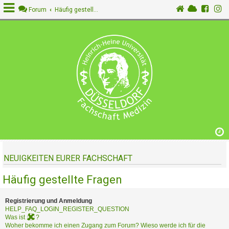
Forum
Häufig gestellte Fragen
A
n
m
e
l
d
e
n
NEUIGKEITEN EURER FACHSCHAFT
R
e
Häufig gestellte Fragen
g
i
s
Registrierung und Anmeldung
t
HELP_FAQ_LOGIN_REGISTER_QUESTION
Was ist
?
r
Woher bekomme ich einen Zugang zum Forum? Wieso werde ich für die