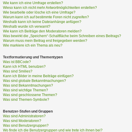
?
Wie kann ich eine Umfrage erstellen?
Wieso kann ich nicht mehr Antwortmöglichkeiten erstellen?
Wie bearbeite oder lösche ich eine Umfrage?
Warum kann ich auf bestimmte Foren nicht zugreifen?
H
Weshalb kann ich keine Dateianhänge anfügen?
i
Weshalb wurde ich verwarnt?
Wie kann ich Beiträge den Moderatoren melden?
l
Was bewirkt die „Speichern“-Schaltfläche beim Schreiben eines Beitrags?
f
Warum muss mein Beitrag erst freigegeben werden?
e
Wie markiere ich ein Thema als neu?
u
n
Textformatierung und Thementypen
d
Was ist BBCode?
F
Kann ich HTML benutzen?
A
Was sind Smilies?
Kann ich Bilder in meine Beiträge einfügen?
Q
Was sind globale Bekanntmachungen?
Was sind Bekanntmachungen?
Was sind wichtige Themen?
Was sind geschlossene Themen?
Was sind Themen-Symbole?
Benutzer-Stufen und Gruppen
Was sind Administratoren?
Was sind Moderatoren?
Was sind Benutzergruppen?
Wo finde ich die Benutzergruppen und wie trete ich ihnen bei?