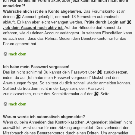
Ich war bereits im Forum aktiv, aber jetzt kann ich mich nicht mehr
anmelden?!
Wahrscheinlich ist dein Konto abgelaufen.
Das Forumskonto ist an
deinen
Account geknüpft, der nach 13 Semestern automatisch
abläuft. Er kann aber leicht verlängert werden.
Prüfe durch Login auf
, ob dein Account noch aktiv ist.
Auf der Hilfeseite dort kannst du
erfahren, wie du deinen Account verlängerst. In seltenen Einzelfällen kann
es auch sein, dass das Referat Medien dein Benutzerkonto nur für das
Forum gesperrt hat.
Nach oben
Ich habe mein Passwort vergessen!
Das ist nicht schlimm! Du kannst dein Passwort über
zurücksetzen,
indem du auf „Ich habe mein Passwort vergessen“ klickst und den
Anweisungen folgst. So solltest du dich schnell wieder anmelden können.
Solltest du trotzdem nicht in der Lage sein, dein Passwort
zurückzusetzen, nutze das Kontaktformular auf der
-Seite!
Nach oben
Warum werde ich automatisch abgemeldet?
Wenn du beim Anmelden das Kontrollkästchen „Angemeldet bleiben“ nicht
auswählst, wirst du nur für eine Sitzung angemeldet. Dies verhindert den
Missbrauch deines Benutzerkontos durch einen Dritten. Um angemeldet