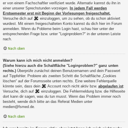
er von einem Fachschaftler verifiziert wurde. Alternativ kannst du ihn in
einer unserer Sprechstunden vorzeigen.
In jedem Fall werden
Erstsemester erst mit Beginn der Vorlesungen freigeschaltet.
Versuche dich auf
einzuloggen, um zu sehen, ob du schon aktiviert
wurdest. Mit einem freigeschalteten Konto kannst du dich hier im Forum
anmelden. Wenn du Pobleme beim Login hast, schau hier unter der
entsprechenden Frage bzw. unter "Loginproblem?" in der unteren Leiste
nach.
Nach oben
Warum kann ich mich nicht anmelden?
(Siehe hierzu auch die Schaltfläche "Loginproblem?" ganz unten
rechts.)
Überprüfe zunächst deinen Benutzernamen und dein Passwort
auf Tippfehler. Probiere als zweiten Schritt die Schaltfläche „Cookies
löschen“ auf der Forumsseite unten rechts. Eine weitere Fehlerquelle
könnte sein, dass dein
Account noch nicht aktiv bzw.
abgelaufen ist
:
Versuche, dich auf
einzuloggen. Die Fehlermeldung bzw. die Hilfeseite
dort kann dir sagen, was du tun musst. Wenn das Problem immer noch
besteht, wende dich bitte an das Referat Medien unter
medien@fsmed.de.
Nach oben