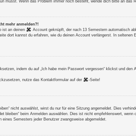
du tun musst. Wenn das Problem immer noch besteht, wende dich bitte an das
nicht mehr anmelden?!
 ist an deinen
Account geknüpft, der nach 13 Semestern automatisch ablä
eite dort kannst du erfahren, wie du deinen Account verlängerst. In seltenen
setzen, indem du auf „Ich habe mein Passwort vergessen“ klickst und den An
rückzusetzen, nutze das Kontaktformular auf der
-Seite!
en“ nicht auswählst, wirst du nur für eine Sitzung angemeldet. Dies verhind
t bleiben“ beim Anmelden auswählen. Dies ist nicht empfehlenswert, wenn du
ginn eines Semesters jeder Benutzer zwangsweise abgemeldet.