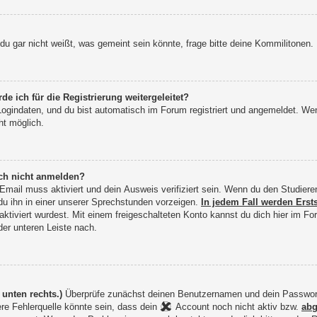
 gar nicht weißt, was gemeint sein könnte, frage bitte deine Kommilitonen.
ich für die Registrierung weitergeleitet?
ogindaten, und du bist automatisch im Forum registriert und angemeldet. W
ht möglich.
mich noch nicht anmelden?
 Email muss aktiviert und dein Ausweis verifiziert sein. Wenn du den Studie
 du ihn in einer unserer Sprechstunden vorzeigen.
In jedem Fall werden Erst
ktiviert wurdest. Mit einem freigeschalteten Konto kannst du dich hier im 
der unteren Leiste nach.
unten rechts.)
Überprüfe zunächst deinen Benutzernamen und dein Passwort au
ere Fehlerquelle könnte sein, dass dein
Account noch nicht aktiv bzw.
abg