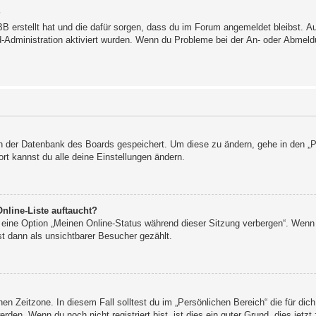
?
BB erstellt hat und die dafür sorgen, dass du im Forum angemeldet bleibst. 
rd-Administration aktiviert wurden. Wenn du Probleme bei der An- oder Abmel
 in der Datenbank des Boards gespeichert. Um diese zu ändern, gehe in den „P
rt kannst du alle deine Einstellungen ändern.
nline-Liste auftaucht?
n eine Option „Meinen Online-Status während dieser Sitzung verbergen“. Wenn 
t dann als unsichtbarer Besucher gezählt.
en Zeitzone. In diesem Fall solltest du im „Persönlichen Bereich“ die für dich
den. Wenn du noch nicht registriert bist, ist dies ein guter Grund, dies jetzt 