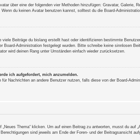
 Avatar über eine der folgenden vier Methoden hinzufügen: Gravatar, Galerie,
Wenn du keinen Avatar benutzen kannst, solltest du die Board-Administratio
viele Beiträge du bislang erstellt hast oder identifizieren bestimmte Benutz
der Board-Administration festgelegt wurden. Bitte schreibe keine sinnlosen 
rator wird deinen Rang unter Umständen einfach wieder zurücksetzen.
erde ich aufgefordert, mich anzumelden.
ion für Nachrichten an andere Benutzer nutzen, falls diese von der Board-Admi
„Neues Thema“ klicken. Um auf einen Beitrag zu antworten, musst du auf „An
e Berechtigungen sind jeweils am Ende der Foren- und der Beitragsansicht aufg