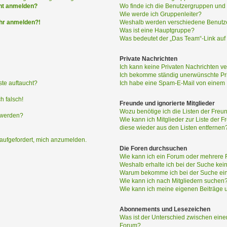
h nicht anmelden?
Wo finde ich die Benutzergruppen und w
Wie werde ich Gruppenleiter?
ehr anmelden?!
Weshalb werden verschiedene Benutzer
Was ist eine Hauptgruppe?
Was bedeutet der „Das Team“-Link auf 
Private Nachrichten
Ich kann keine Privaten Nachrichten ve
Ich bekomme ständig unerwünschte Pri
ste auftaucht?
Ich habe eine Spam-E-Mail von einem M
h falsch!
Freunde und ignorierte Mitglieder
Wozu benötige ich die Listen der Freun
 werden?
Wie kann ich Mitglieder zur Liste der F
diese wieder aus den Listen entfernen
 aufgefordert, mich anzumelden.
Die Foren durchsuchen
Wie kann ich ein Forum oder mehrere
Weshalb erhalte ich bei der Suche kei
Warum bekomme ich bei der Suche ein
Wie kann ich nach Mitgliedern suchen
Wie kann ich meine eigenen Beiträge
Abonnements und Lesezeichen
Was ist der Unterschied zwischen ei
Forum?