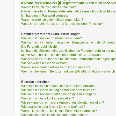
i
Ich habe mich schon bei
registriert, aber kann mich noc
e
Warum kann ich mich nicht anmelden?
r
Ich war bereits im Forum aktiv, aber jetzt kann ich mich nicht m
e
Ich habe mein Passwort vergessen!
n
Warum werde ich automatisch abgemeldet?
Wozu ist die „Alle Cookies des Boards löschen“-Funktion?
Benutzerpräferenzen und -einstellungen
P
Wie kann ich meine Einstellungen ändern?
R
Wie kann ich verhindern, dass mein Benutzername in der Online-Li
O
Die Forenuhr geht falsch!
B
Ich habe die Zeitzone eingestellt, aber die Forenuhr geht immer noc
L
Meine Sprache steht auf diesem Board nicht zur Auswahl!
Was sind das für Bilder, die bei meinem Benutzernamen angezeigt
E
Wie verwende ich einen Avatar?
M
Was ist mein Rang und wie kann ich ihn ändern?
E
Wenn ich bei einem Benutzer auf den E-Mail-Link klicke, werde ich
B
E
Beiträge schreiben
I
Wie erstelle ich ein neues Thema oder eine Antwort?
M
Wie kann ich einen Beitrag bearbeiten oder löschen?
L
Wie kann ich meinem Beitrag eine Signatur anfügen?
Wie kann ich eine Umfrage erstellen?
O
Wieso kann ich nicht mehr Antwortmöglichkeiten erstellen?
G
Wie bearbeite oder lösche ich eine Umfrage?
I
Warum kann ich auf bestimmte Foren nicht zugreifen?
N
Weshalb kann ich keine Dateianhänge anfügen?