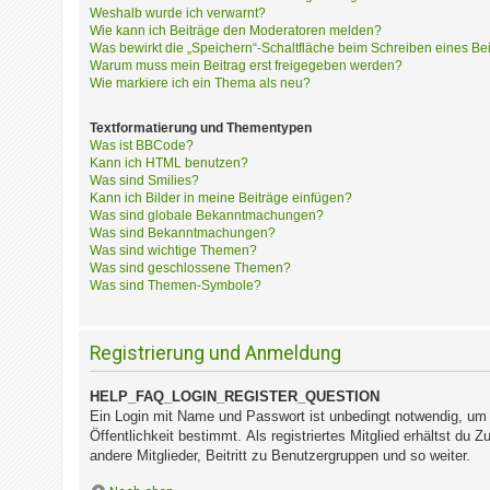
?
Weshalb wurde ich verwarnt?
Wie kann ich Beiträge den Moderatoren melden?
Was bewirkt die „Speichern“-Schaltfläche beim Schreiben eines Be
Warum muss mein Beitrag erst freigegeben werden?
H
Wie markiere ich ein Thema als neu?
i
l
Textformatierung und Thementypen
f
Was ist BBCode?
e
Kann ich HTML benutzen?
u
Was sind Smilies?
Kann ich Bilder in meine Beiträge einfügen?
n
Was sind globale Bekanntmachungen?
d
Was sind Bekanntmachungen?
F
Was sind wichtige Themen?
A
Was sind geschlossene Themen?
Q
Was sind Themen-Symbole?
Registrierung und Anmeldung
HELP_FAQ_LOGIN_REGISTER_QUESTION
Ein Login mit Name und Passwort ist unbedingt notwendig, um s
Öffentlichkeit bestimmt. Als registriertes Mitglied erhältst d
andere Mitglieder, Beitritt zu Benutzergruppen und so weiter.