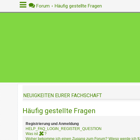
Forum
Häufig gestellte Fragen
A
n
m
e
l
d
e
n
NEUIGKEITEN EURER FACHSCHAFT
R
e
Häufig gestellte Fragen
g
i
s
Registrierung und Anmeldung
t
HELP_FAQ_LOGIN_REGISTER_QUESTION
r
Was ist
?
Woher bekomme ich einen Zugang zum Forum? Wieso werde ich für 