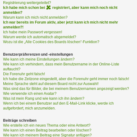
i
Registrierung weitergeleitet?
e
Ich habe mich schon bei
registriert, aber kann mich noch nicht
r
anmelden?
e
Warum kann ich mich nicht anmelden?
Ich war bereits im Forum aktiv, aber jetzt kann ich mich nicht mehr
n
anmelden?!
Ich habe mein Passwort vergessen!
Warum werde ich automatisch abgemeldet?
P
Wozu ist die „Alle Cookies des Boards löschen“-Funktion?
R
O
Benutzerpräferenzen und -einstellungen
B
Wie kann ich meine Einstellungen ändern?
Wie kann ich verhindern, dass mein Benutzername in der Online-Liste
L
auftaucht?
E
Die Forenuhr geht falsch!
M
Ich habe die Zeitzone eingestellt, aber die Forenuhr geht immer noch falsch!
E
Meine Sprache steht auf diesem Board nicht zur Auswahl!
B
Was sind das für Bilder, die bei meinem Benutzernamen angezeigt werden?
E
Wie verwende ich einen Avatar?
Was ist mein Rang und wie kann ich ihn ändern?
I
Wenn ich bei einem Benutzer auf den E-Mail-Link klicke, werde ich
M
aufgefordert, mich anzumelden.
L
O
Beiträge schreiben
G
Wie erstelle ich ein neues Thema oder eine Antwort?
I
Wie kann ich einen Beitrag bearbeiten oder löschen?
N
Wie kann ich meinem Beitrag eine Signatur anfügen?