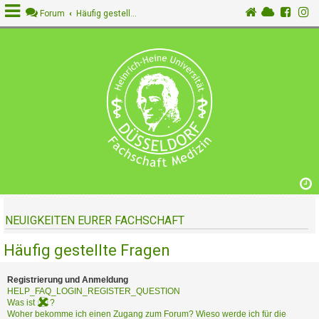
Forum
Häufig gestellte Fragen
A
n
m
e
l
d
e
n
NEUIGKEITEN EURER FACHSCHAFT
R
e
Häufig gestellte Fragen
g
i
s
Registrierung und Anmeldung
t
HELP_FAQ_LOGIN_REGISTER_QUESTION
Was ist
?
r
Woher bekomme ich einen Zugang zum Forum? Wieso werde ich für die