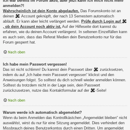
Ich war bereits im Forum aktiv, aber jetzt kann ich mich nicht mehr
anmelden?!
Wahrscheinlich ist dein Konto abgelaufen.
Das Forumskonto ist an
deinen
Account geknüpft, der nach 13 Semestern automatisch
abläuft. Er kann aber leicht verlängert werden.
Prüfe durch Login auf
, ob dein Account noch aktiv ist.
Auf der Hilfeseite dort kannst du
erfahren, wie du deinen Account verlängerst. In seltenen Einzelfällen kann
es auch sein, dass das Referat Medien dein Benutzerkonto nur für das
Forum gesperrt hat.
Nach oben
Ich habe mein Passwort vergessen!
Das ist nicht schlimm! Du kannst dein Passwort über
zurücksetzen,
indem du auf „Ich habe mein Passwort vergessen“ klickst und den
Anweisungen folgst. So solltest du dich schnell wieder anmelden können.
Solltest du trotzdem nicht in der Lage sein, dein Passwort
zurückzusetzen, nutze das Kontaktformular auf der
-Seite!
Nach oben
Warum werde ich automatisch abgemeldet?
Wenn du beim Anmelden das Kontrollkästchen „Angemeldet bleiben“ nicht
auswählst, wirst du nur für eine Sitzung angemeldet. Dies verhindert den
Missbrauch deines Benutzerkontos durch einen Dritten. Um angemeldet