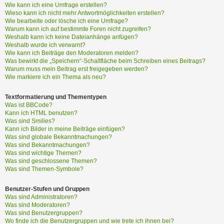
?
Wie kann ich eine Umfrage erstellen?
Wieso kann ich nicht mehr Antwortmöglichkeiten erstellen?
Wie bearbeite oder lösche ich eine Umfrage?
Warum kann ich auf bestimmte Foren nicht zugreifen?
H
Weshalb kann ich keine Dateianhänge anfügen?
i
Weshalb wurde ich verwarnt?
Wie kann ich Beiträge den Moderatoren melden?
l
Was bewirkt die „Speichern“-Schaltfläche beim Schreiben eines Beitrags?
f
Warum muss mein Beitrag erst freigegeben werden?
e
Wie markiere ich ein Thema als neu?
u
n
Textformatierung und Thementypen
d
Was ist BBCode?
F
Kann ich HTML benutzen?
A
Was sind Smilies?
Kann ich Bilder in meine Beiträge einfügen?
Q
Was sind globale Bekanntmachungen?
Was sind Bekanntmachungen?
Was sind wichtige Themen?
Was sind geschlossene Themen?
Was sind Themen-Symbole?
Benutzer-Stufen und Gruppen
Was sind Administratoren?
Was sind Moderatoren?
Was sind Benutzergruppen?
Wo finde ich die Benutzergruppen und wie trete ich ihnen bei?