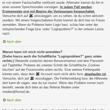
er von einem Fachschaftler verifiziert wurde. Alternativ kannst du ihn in
einer unserer Sprechstunden vorzeigen.
In jedem Fall werden
Erstsemester erst mit Beginn der Vorlesungen freigeschaltet.
Versuche dich auf
einzuloggen, um zu sehen, ob du schon aktiviert
wurdest. Mit einem freigeschalteten Konto kannst du dich hier im Forum
anmelden. Wenn du Pobleme beim Login hast, schau hier unter der
entsprechenden Frage bzw. unter "Loginproblem?" in der unteren Leiste
nach.
Nach oben
Warum kann ich mich nicht anmelden?
(Siehe hierzu auch die Schaltfläche "Loginproblem?" ganz unten
rechts.)
Überprüfe zunächst deinen Benutzernamen und dein Passwort
auf Tippfehler. Probiere als zweiten Schritt die Schaltfläche „Cookies
löschen“ auf der Forumsseite unten rechts. Eine weitere Fehlerquelle
könnte sein, dass dein
Account noch nicht aktiv bzw.
abgelaufen ist
:
Versuche, dich auf
einzuloggen. Die Fehlermeldung bzw. die Hilfeseite
dort kann dir sagen, was du tun musst. Wenn das Problem immer noch
besteht, wende dich bitte an das Referat Medien unter
medien@fsmed.de.
Nach oben