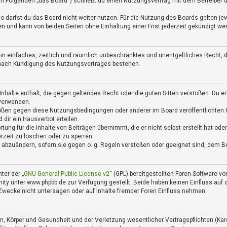
m Folgenden „das Board“) schließt du einen Nutzungsvertrag mit dem Betreiber de
 darfst du das Board nicht weiter nutzen. Für die Nutzung des Boards gelten jewe
 und kann von beiden Seiten ohne Einhaltung einer Frist jederzeit gekündigt we
r ein einfaches, zeitlich und räumlich unbeschränktes und unentgeltliches Recht
h nach Kündigung des Nutzungsvertrages bestehen.
 Inhalte enthält, die gegen geltendes Recht oder die guten Sitten verstoßen. Du e
 verwenden.
tößen gegen diese Nutzungsbedingungen oder anderer im Board veröffentlichten
dir ein Hausverbot erteilen.
tung für die Inhalte von Beiträgen übernimmt, die er nicht selbst erstellt hat o
erzeit zu löschen oder zu sperren.
e abzuändern, sofern sie gegen o. g. Regeln verstoßen oder geeignet sind, dem B
ter der „
GNU General Public License v2
“ (GPL) bereitgestellten Foren-Software 
 unter www.phpbb.de zur Verfügung gestellt. Beide haben keinen Einfluss auf di
wecke nicht untersagen oder auf Inhalte fremder Foren Einfluss nehmen.
, Körper und Gesundheit und der Verletzung wesentlicher Vertragspflichten (Kardi