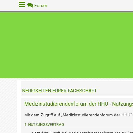
Forum
A
n
m
e
l
d
e
n
NEUIGKEITEN EURER FACHSCHAFT
R
e
Medizinstudierendenforum der HHU - Nutzun
g
i
Mit dem Zugriff auf „Medizinstudierendenforum der HHU“ 
s
t
1. NUTZUNGSVERTRAG
r