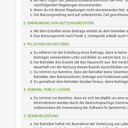
i
Mit dem Zugriff auf „Medizinstudierendenforum der HHU“ (i
e
nachfolgenden Regelungen einverstanden.
Wenn du mit diesen Regelungen nicht einverstanden bist, so
r
Der Nutzungsvertrag wird auf unbestimmte Zeit geschlossen
e
n
2. EINRÄUMUNG VON NUTZUNGSRECHTEN
Mit dem Erstellen eines Beitrags erteilst du dem Betreibe
Das Nutzungsrecht nach Punkt 2, Unterpunkt a bleibt auc
P
R
3. PFLICHTEN DES NUTZERS
O
Du erklärst mit der Erstellung eines Beitrags, dass er keine
B
Beiträgen verwendeten Links und Bilder zu setzen bzw. zu
L
Der Betreiber des Boards übt das Hausrecht aus. Bei Vers
E
dauerhaft von der Nutzung dieses Boards ausschließen und 
M
Du nimmst zur Kenntnis, dass der Betreiber keine Verantwor
E
Betreiber, dein Benutzerkonto, Beiträge und Funktionen jed
Du gestattest dem Betreiber darüber hinaus, deine Beiträg
B
E
4. GENERAL PUBLIC LICENSE
I
M
Du nimmst zur Kenntnis, dass es sich bei phpBB um eine un
Informationen werden durch die deutschsprachige Community
L
insbesondere die Verwendung der Software für bestimmte Z
O
G
5. GEWÄHRLEISTUNG
I
Der Betreiber haftet mit Ausnahme der Verletzung von Leben
N