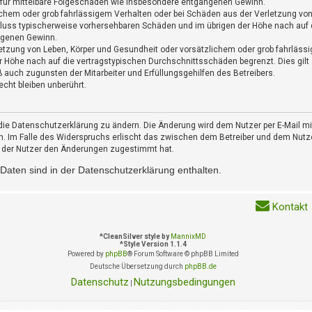
h für mittelbare Folgeschäden wie insbesondere entgangenen Gewinn.
ichem oder grob fahrlässigem Verhalten oder bei Schäden aus der Verletzung vo
schluss typischerweise vorhersehbaren Schäden und im übrigen der Höhe nach auf 
ngenen Gewinn.
etzung von Leben, Körper und Gesundheit oder vorsätzlichem oder grob fahrlässi
 Höhe nach auf die vertragstypischen Durchschnittsschäden begrenzt. Dies gilt
 auch zugunsten der Mitarbeiter und Erfüllungsgehilfen des Betreibers.
cht bleiben unberührt.
die Datenschutzerklärung zu ändern. Die Änderung wird dem Nutzer per E-Mail mit
n. Im Falle des Widerspruchs erlischt das zwischen dem Betreiber und dem Nutze
n der Nutzer den Änderungen zugestimmt hat.
aten sind in der Datenschutzerklärung enthalten.
Kontakt
*
CleanSilver style by
MannixMD
*
Style Version 1.1.4
Powered by
phpBB
® Forum Software © phpBB Limited
Deutsche Übersetzung durch
phpBB.de
Datenschutz
Nutzungsbedingungen
|