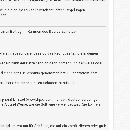
s Boards ab (im Folgenden „Betreiber“) und erklärst dich mit den
ils die an dieser Stelle veröffentlichten Regelungen.
rden.
, deinen Beitrag im Rahmen des Boards zu nutzen.
rklärst insbesondere, dass du das Recht besitzt, die in deinen
 Regeln kann der Betreiber dich nach Abmahnung zeitweise oder
der die er nicht zur Kenntnis genommen hat. Du gestattest dem
etreiber oder einem Dritten Schaden zuzufügen.
von phpBB Limited (www.phpbb.com) handelt; deutschsprachige
e Art und Weise, wie die Software verwendet wird. Sie können
nalpflichten) nur für Schäden, die auf ein vorsätzliches oder grob