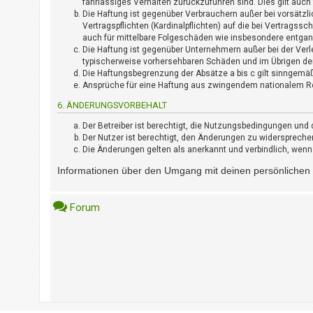
fahrlässiges Verhalten zurückzuführen sind. Dies gilt auc
?
Die Haftung ist gegenüber Verbrauchern außer bei vorsätzl
Vertragspflichten (Kardinalpflichten) auf die bei Vertrags
auch für mittelbare Folgeschäden wie insbesondere entga
H
Die Haftung ist gegenüber Unternehmern außer bei der Verl
i
typischerweise vorhersehbaren Schäden und im Übrigen der
Die Haftungsbegrenzung der Absätze a bis c gilt sinngemäß
l
Ansprüche für eine Haftung aus zwingendem nationalem Re
f
e
6. ÄNDERUNGSVORBEHALT
u
Der Betreiber ist berechtigt, die Nutzungsbedingungen und 
n
Der Nutzer ist berechtigt, den Änderungen zu widerspreche
d
Die Änderungen gelten als anerkannt und verbindlich, wen
F
A
Informationen über den Umgang mit deinen persönlichen D
Q
Forum