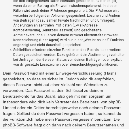
die dort eingegebenen Daten ebenfalls gespeichert. Gleiches gilt,
?
wenn du einen Beitrag als Entwurf zwischenspeicherst. In diesen
Fällen wird auch deine IP-Adresse gespeichert. Die IP-Adresse wird
weiterhin bei folgenden Aktionen gespeichert: Löschen und Ändern
H
von Beiträgen (dazu zählen Private Nachrichten und Umfragen),
Änderungen an zentralen Profildaten (E-Mail-Adresse,
i
Kontoaktivierung, Benutzer-Passwort) und gescheiterte
l
Anmeldeversuche. Die von deinem Browser übermittelte Browser-
f
Kennzeichnung (User Agent) wird nur in der „Wer ist online?“-Funktion
e
angezeigt und nicht dauerhaft gespeichert.
u
Schließlich erfordern einzelne Funktionen des Boards, dass weitere
n
Daten gespeichert werden. Dazu gehören dein Abstimmungsverhalten
d
bei Umfragen, der Gelesen-Status von deinen Beiträgen oder explizit
F
von dir gesetzte Lesezeichen oder Benachrichtigungsfunktionen.
A
Dein Passwort wird mit einer Einwege-Verschlüsselung (Hash)
Q
gespeichert, so dass es sicher ist. Jedoch wird dir empfohlen,
dieses Passwort nicht auf einer Vielzahl von Webseiten zu
verwenden. Das Passwort ist dein Schlüssel zu deinem
Benutzerkonto für das Board, also geh mit ihm sorgsam um.
Insbesondere wird dich kein Vertreter des Betreibers, von phpBB
Limited oder ein Dritter berechtigterweise nach deinem Passwort
fragen. Solltest du dein Passwort vergessen haben, so kannst du
die Funktion „Ich habe mein Passwort vergessen“ benutzen. Die
phpBB-Software fragt dich dann nach deinem Benutzernamen und