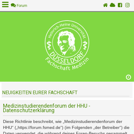
Forum
A
n
m
e
l
d
e
n
NEUIGKEITEN EURER FACHSCHAFT
R
e
g
Medizinstudierendenforum der HHU -
Datenschutzerklärung
i
s
Diese Richtlinie beschreibt, wie „Medizinstudierendenforum der
t
HHU“ („https://forum.fsmed.de“) (im Folgenden „der Betreiber“) die
r
Daten verwendet, die während deines Foren-Besuchs gesammelt