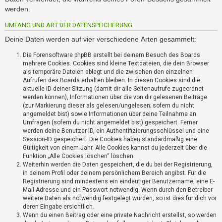
i
werden.
e
r
UMFANG UND ART DER DATENSPEICHERUNG
e
n
Deine Daten werden auf vier verschiedene Arten gesammelt:
Die Forensoftware phpBB erstellt bei deinem Besuch des Boards
mehrere Cookies. Cookies sind kleine Textdateien, die dein Browser
P
als temporäre Dateien ablegt und die zwischen den einzelnen
R
Aufrufen des Boards erhalten bleiben. In diesen Cookies sind die
O
aktuelle ID deiner Sitzung (damit dir alle Seitenaufrufe zugeordnet
B
werden können), Informationen über die von dir gelesenen Beiträge
L
(zur Markierung dieser als gelesen/ungelesen; sofern du nicht
E
angemeldet bist) sowie Informationen über deine Teilnahme an
Umfragen (sofern du nicht angemeldet bist) gespeichert. Ferner
M
werden deine Benutzer-ID, ein Authentifizierungsschlüssel und eine
E
Session-ID gespeichert. Die Cookies haben standardmäßig eine
B
Gültigkeit von einem Jahr. Alle Cookies kannst du jederzeit über die
E
Funktion „Alle Cookies löschen“ löschen.
I
Weiterhin werden die Daten gespeichert, die du bei der Registrierung,
M
in deinem Profil oder deinem persönlichem Bereich angibst. Für die
L
Registrierung sind mindestens ein eindeutiger Benutzername, eine E-
O
Mail-Adresse und ein Passwort notwendig. Wenn durch den Betreiber
weitere Daten als notwendig festgelegt wurden, so ist dies für dich vor
G
deren Eingabe ersichtlich.
I
Wenn du einen Beitrag oder eine private Nachricht erstellst, so werden
N