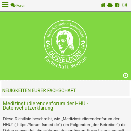
Forum
A
n
m
e
l
d
e
n
NEUIGKEITEN EURER FACHSCHAFT
R
e
g
Medizinstudierendenforum der HHU -
Datenschutzerklärung
i
s
Diese Richtlinie beschreibt, wie „Medizinstudierendenforum der
t
HHU“ („https://forum.fsmed.de“) (im Folgenden „der Betreiber“) die
r
Daten verwendet, die während deines Foren-Besuchs gesammelt