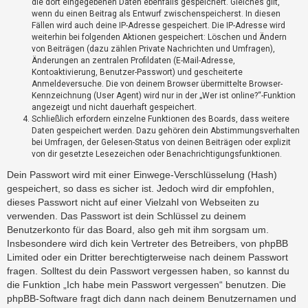
die dort eingegebenen Daten ebenfalls gespeichert. Gleiches gilt,
?
wenn du einen Beitrag als Entwurf zwischenspeicherst. In diesen
Fällen wird auch deine IP-Adresse gespeichert. Die IP-Adresse wird
weiterhin bei folgenden Aktionen gespeichert: Löschen und Ändern
H
von Beiträgen (dazu zählen Private Nachrichten und Umfragen),
Änderungen an zentralen Profildaten (E-Mail-Adresse,
i
Kontoaktivierung, Benutzer-Passwort) und gescheiterte
l
Anmeldeversuche. Die von deinem Browser übermittelte Browser-
f
Kennzeichnung (User Agent) wird nur in der „Wer ist online?“-Funktion
e
angezeigt und nicht dauerhaft gespeichert.
u
Schließlich erfordern einzelne Funktionen des Boards, dass weitere
n
Daten gespeichert werden. Dazu gehören dein Abstimmungsverhalten
d
bei Umfragen, der Gelesen-Status von deinen Beiträgen oder explizit
F
von dir gesetzte Lesezeichen oder Benachrichtigungsfunktionen.
A
Dein Passwort wird mit einer Einwege-Verschlüsselung (Hash)
Q
gespeichert, so dass es sicher ist. Jedoch wird dir empfohlen,
dieses Passwort nicht auf einer Vielzahl von Webseiten zu
verwenden. Das Passwort ist dein Schlüssel zu deinem
Benutzerkonto für das Board, also geh mit ihm sorgsam um.
Insbesondere wird dich kein Vertreter des Betreibers, von phpBB
Limited oder ein Dritter berechtigterweise nach deinem Passwort
fragen. Solltest du dein Passwort vergessen haben, so kannst du
die Funktion „Ich habe mein Passwort vergessen“ benutzen. Die
phpBB-Software fragt dich dann nach deinem Benutzernamen und