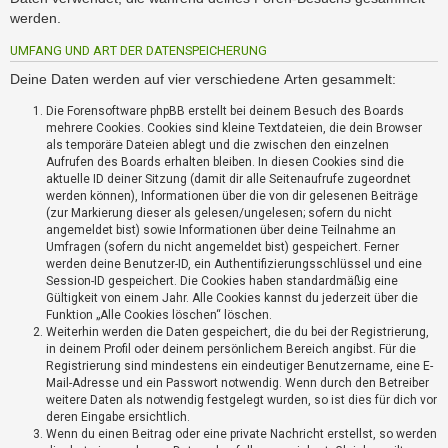
i
werden.
e
r
UMFANG UND ART DER DATENSPEICHERUNG
e
n
Deine Daten werden auf vier verschiedene Arten gesammelt:
Die Forensoftware phpBB erstellt bei deinem Besuch des Boards
mehrere Cookies. Cookies sind kleine Textdateien, die dein Browser
P
als temporäre Dateien ablegt und die zwischen den einzelnen
R
Aufrufen des Boards erhalten bleiben. In diesen Cookies sind die
O
aktuelle ID deiner Sitzung (damit dir alle Seitenaufrufe zugeordnet
B
werden können), Informationen über die von dir gelesenen Beiträge
L
(zur Markierung dieser als gelesen/ungelesen; sofern du nicht
E
angemeldet bist) sowie Informationen über deine Teilnahme an
Umfragen (sofern du nicht angemeldet bist) gespeichert. Ferner
M
werden deine Benutzer-ID, ein Authentifizierungsschlüssel und eine
E
Session-ID gespeichert. Die Cookies haben standardmäßig eine
B
Gültigkeit von einem Jahr. Alle Cookies kannst du jederzeit über die
E
Funktion „Alle Cookies löschen“ löschen.
I
Weiterhin werden die Daten gespeichert, die du bei der Registrierung,
M
in deinem Profil oder deinem persönlichem Bereich angibst. Für die
L
Registrierung sind mindestens ein eindeutiger Benutzername, eine E-
O
Mail-Adresse und ein Passwort notwendig. Wenn durch den Betreiber
weitere Daten als notwendig festgelegt wurden, so ist dies für dich vor
G
deren Eingabe ersichtlich.
I
Wenn du einen Beitrag oder eine private Nachricht erstellst, so werden
N